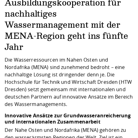
Kompetenz
Ausbildungskooperation für
Career Service
Angebote für
Chancengleichhe
Informatik/Math
Unternehmen
Vorbereitung auf
Studien- und
Studieren in be
Forschungszent
FIS -
Prototyping und
Kontakt & Berat
Gremien und Ver
Studiengangentw
nachhaltiges
Formulare und 
Prüfungsordnun
Lebenslagen ode
Lehren, Forsche
Forschungsinfor
Kontakt und Anfahrt
Wassermanagement mit der
Hochschulgesund
Landbau/Umwelt
Beschaffungsvor
Weiterbilden im 
Checkliste zum S
Gründung und St
MENA-Region geht ins fünfte
Studienbegleitu
Beratungsangebo
Wissenschaftlich
Qualitätssicherung
Klimaschutz & Na
Maschinenbau
Jahr
und Physik
Studentenwerk 
Formulare und 
Kooperationen u
Die Wasserressourcen im Nahen Osten und
Förderverein
Wirtschaftswisse
Nordafrika (MENA) sind zunehmend bedroht – eine
Digitales Lernen 
Angebote der Age
Internationale T
nachhaltige Lösung ist dringender denn je. Die
Arbeit
Hochschule für Technik und Wirtschaft Dresden (HTW
Qualifizierungsa
Dresden) setzt gemeinsam mit internationalen und
Fremdsprachen
deutschen Partnern auf innovative Ansätze im Bereich
des Wassermanagements.
Innovative Ansätze zur Grundwasseranreicherung
Jobs, Praktika, D
und internationalen Zusammenarbeit
Der Nahe Osten und Nordafrika (MENA) gehören zu
den wasserärmsten Regionen der Welt. Ziel ist ein