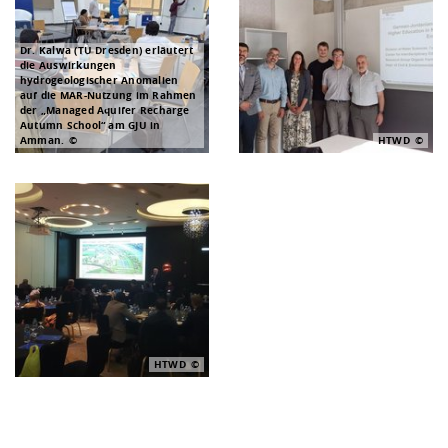
Dr. Kalwa (TU Dresden) erläutert
die Auswirkungen
hydrogeologischer Anomalien
auf die MAR-Nutzung im Rahmen
der „Managed Aquifer Recharge
Autumn School“ am GJU in
Amman.
HTWD
HTWD