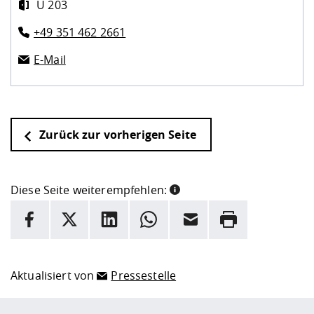
U 203
+49 351 462 2661
E-Mail
Zurück zur vorherigen Seite
Diese Seite weiterempfehlen:
INFORMATION
Facebook
X
LinkedIn
Whatsapp
E-Mail
Drucken
Hier stehen weitere Informationen und ein Link zur
Date
Aktualisiert von
Pressestelle