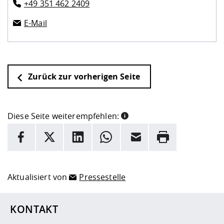
+49 351 462 2409
E-Mail
Zurück zur vorherigen Seite
Diese Seite weiterempfehlen:
INFORMATION
Facebook
X
LinkedIn
Whatsapp
E-Mail
Drucken
Hier stehen weitere Informationen und ein Link zur
Date
Aktualisiert von
Pressestelle
KONTAKT