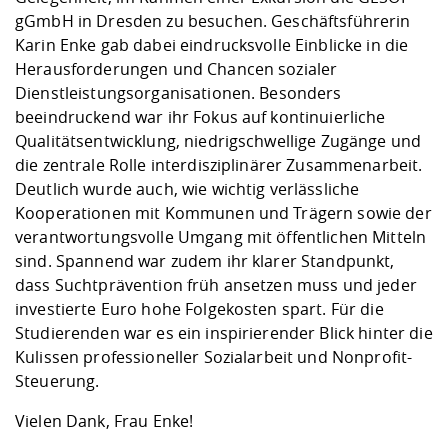
Kompetenz
Career Service
Angebote für
Chancengleichhe
Informatik/Math
Unternehmen
gGmbH in Dresden zu besuchen. Geschäftsführerin
Vorbereitung auf
Studien- und
Studieren in be
Forschungszent
FIS -
Prototyping und
Kontakt & Berat
Gremien und Ver
Studiengangentw
Karin Enke gab dabei eindrucksvolle Einblicke in die
Formulare und 
Prüfungsordnun
Lebenslagen ode
Lehren, Forsche
Forschungsinfor
Herausforderungen und Chancen sozialer
Kontakt und Anfahrt
Hochschulgesund
Landbau/Umwelt
Beschaffungsvor
Weiterbilden im 
Dienstleistungsorganisationen. Besonders
Checkliste zum S
Gründung und St
beeindruckend war ihr Fokus auf kontinuierliche
Studienbegleitu
Beratungsangebo
Wissenschaftlich
Qualitätsentwicklung, niedrigschwellige Zugänge und
Qualitätssicherung
Klimaschutz & Na
Maschinenbau
und Physik
Studentenwerk 
Formulare und 
die zentrale Rolle interdisziplinärer Zusammenarbeit.
Kooperationen u
Deutlich wurde auch, wie wichtig verlässliche
Kooperationen mit Kommunen und Trägern sowie der
Förderverein
Wirtschaftswisse
Digitales Lernen 
Angebote der Age
Internationale T
verantwortungsvolle Umgang mit öffentlichen Mitteln
Arbeit
sind. Spannend war zudem ihr klarer Standpunkt,
dass Suchtprävention früh ansetzen muss und jeder
Qualifizierungsa
investierte Euro hohe Folgekosten spart. Für die
Fremdsprachen
Studierenden war es ein inspirierender Blick hinter die
Kulissen professioneller Sozialarbeit und Nonprofit-
Jobs, Praktika, D
Steuerung.
Vielen Dank, Frau Enke!