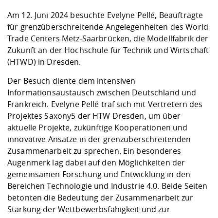
Kompetenz
Career Service
Angebote für
Chancengleichhe
Informatik/Math
Unternehmen
Am 12. Juni 2024 besuchte Evelyne Pellé, Beauftragte
Vorbereitung auf
Studien- und
Studieren in be
Forschungszent
FIS -
Prototyping und
Kontakt & Berat
Gremien und Ver
Studiengangentw
Formulare und 
für grenzüberschreitende Angelegenheiten des World
Prüfungsordnun
Lebenslagen ode
Lehren, Forsche
Forschungsinfor
Kontakt und Anfahrt
Trade Centers Metz-Saarbrücken, die Modellfabrik der
Hochschulgesund
Landbau/Umwelt
Beschaffungsvor
Weiterbilden im 
Zukunft an der Hochschule für Technik und Wirtschaft
Checkliste zum S
Gründung und St
(HTWD) in Dresden.
Studienbegleitu
Beratungsangebo
Wissenschaftlich
Qualitätssicherung
Klimaschutz & Na
Maschinenbau
und Physik
Studentenwerk 
Formulare und 
Der Besuch diente dem intensiven
Kooperationen u
Informationsaustausch zwischen Deutschland und
Frankreich. Evelyne Pellé traf sich mit Vertretern des
Förderverein
Wirtschaftswisse
Digitales Lernen 
Angebote der Age
Internationale T
Projektes Saxony5 der HTW Dresden, um über
Arbeit
aktuelle Projekte, zukünftige Kooperationen und
innovative Ansätze in der grenzüberschreitenden
Qualifizierungsa
Zusammenarbeit zu sprechen. Ein besonderes
Fremdsprachen
Augenmerk lag dabei auf den Möglichkeiten der
gemeinsamen Forschung und Entwicklung in den
Jobs, Praktika, D
Bereichen Technologie und Industrie 4.0. Beide Seiten
betonten die Bedeutung der Zusammenarbeit zur
Stärkung der Wettbewerbsfähigkeit und zur