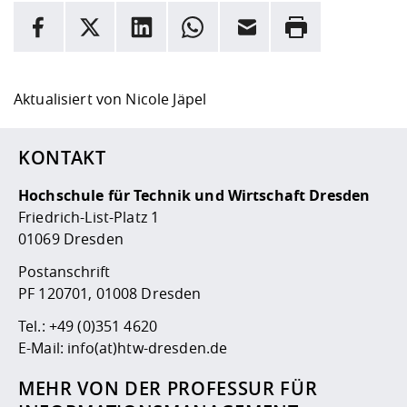
INFORMATION
Facebook
X
LinkedIn
Whatsapp
E-Mail
Drucken
Hier stehen weitere Informationen und ein Link zur
Date
Aktualisiert von
Nicole Jäpel
KONTAKT
Hochschule für Technik und Wirtschaft Dresden
Friedrich-List-Platz 1
01069 Dresden
Postanschrift
PF 120701, 01008 Dresden
Tel.:
+49 (0)351 4620
E-Mail:
info(at)htw-dresden.de
MEHR VON DER PROFESSUR FÜR