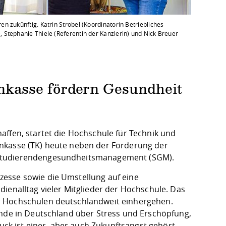
 zukünftig. Katrin Strobel (Koordinatorin Betriebliches
Stephanie Thiele (Referentin der Kanzlerin) und Nick Breuer
kasse fördern Gesundheit
affen, startet die Hochschule für Technik und
enkasse (TK) heute neben der Förderung der
 Studierendengesundheitsmanagement (SGM).
esse sowie die Umstellung auf eine
ienalltag vieler Mitglieder der Hochschule. Das
r Hochschulen deutschlandweit einhergehen.
ende in Deutschland über Stress und Erschöpfung,
ruck ist einer, aber auch Zukunftsangst gehört