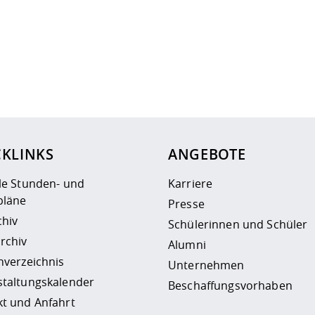
ur
Datenschutzseite
.
CKLINKS
ANGEBOTE
le Stunden- und
Karriere
läne
Presse
chiv
Schülerinnen und Schüler
rchiv
Alumni
nverzeichnis
Unternehmen
staltungskalender
Beschaffungsvorhaben
t und Anfahrt