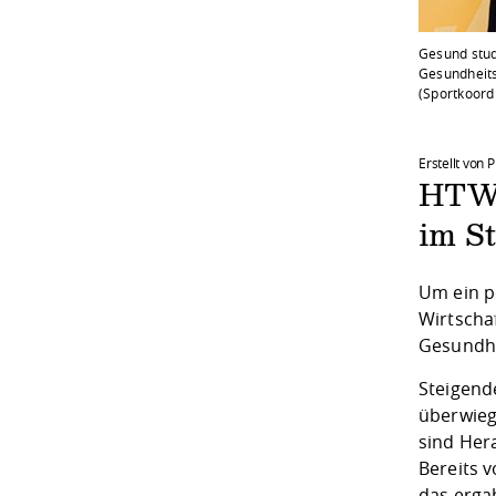
Gesund stud
Gesundheits
(Sportkoordin
Erstellt von 
HTW 
im S
Um ein p
Wirtscha
Gesundhe
Steigend
überwieg
sind Her
Bereits 
das ergab