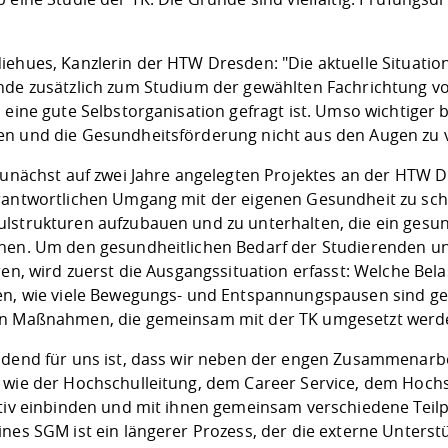
iehues, Kanzlerin der HTW Dresden: "Die aktuelle Situati
nde zusätzlich zum Studium der gewählten Fachrichtung v
 eine gute Selbstorganisation gefragt ist. Umso wichtiger 
n und die Gesundheitsförderung nicht aus den Augen zu v
 zunächst auf zwei Jahre angelegten Projektes an der HTW
rantwortlichen Umgang mit der eigenen Gesundheit zu scha
lstrukturen aufzubauen und zu unterhalten, die ein gesu
hen. Um den gesundheitlichen Bedarf der Studierenden und
ren, wird zuerst die Ausgangssituation erfasst: Welche Bel
en, wie viele Bewegungs- und Entspannungspausen sind geg
n Maßnahmen, die gemeinsam mit der TK umgesetzt werd
idend für uns ist, dass wir neben der engen Zusammenarbe
 wie der Hochschulleitung, dem Career Service, dem Hoc
ativ einbinden und mit ihnen gemeinsam verschiedene Teilp
ines SGM ist ein längerer Prozess, der die externe Unter