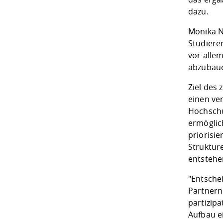
dazu.
Monika N
Studiere
vor allem
abzubaue
Ziel des
einen ve
Hochschu
ermöglic
priorisie
Struktur
entstehe
"Entsche
Partnern
partizip
Aufbau e