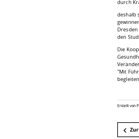
durch Kr
deshalb 
gewinnen
Dresden i
den Studi
Die Koop
Gesundhe
Veränder
"Mit Füh
begleite
Erstellt von 
Zur