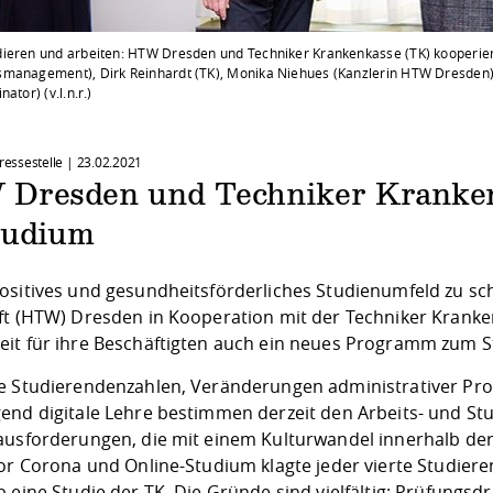
ieren und arbeiten: HTW Dresden und Techniker Krankenkasse (TK) kooperieren
management), Dirk Reinhardt (TK), Monika Niehues (Kanzlerin HTW Dresden), 
ator) (v.l.n.r.)
Pressestelle |
23.02.2021
Dresden und Techniker Kranken
tudium
ositives und gesundheitsförderliches Studienumfeld zu sch
ft (HTW) Dresden in Kooperation mit der Techniker Krank
it für ihre Beschäftigten auch ein neues Programm zum
e Studierendenzahlen, Veränderungen administrativer Proz
end digitale Lehre bestimmen derzeit den Arbeits- und Stud
ausforderungen, die mit einem Kulturwandel innerhalb de
vor Corona und Online-Studium klagte jeder vierte Studier
 eine Studie der TK. Die Gründe sind vielfältig: Prüfungsd