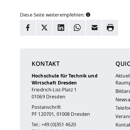
Diese Seite weiterempfehlen:
INFORMATION
Facebook
X
LinkedIn
Whatsapp
E-Mail
Drucken
Hier stehen weitere Informationen und ein Link z
KONTAKT
QUI
Hochschule für Technik und
Aktuel
Wirtschaft Dresden
Raump
Friedrich-List-Platz 1
Bildar
01069 Dresden
Newsa
Postanschrift
Telefo
PF 120701, 01008 Dresden
Veran
Tel.:
+49 (0)351 4620
Kontak