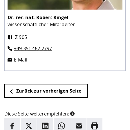
Dr. rer. nat.
Robert Ringel
wissenschaftlicher Mitarbeiter
Z 905
+49 351 462 2797
E-Mail
Zurück zur vorherigen Seite
Diese Seite weiterempfehlen:
INFORMATION
Facebook
X
LinkedIn
Whatsapp
E-Mail
Drucken