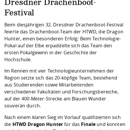
Kompetenz
Dresdner Drachenboot-
Career Service
Angebote für
Chancengleichhe
Informatik/Math
Unternehmen
Festival
Vorbereitung auf
Studien- und
Studieren in be
Forschungszent
FIS -
Prototyping und
Kontakt & Berat
Gremien und Ver
Studiengangentw
Formulare und 
Prüfungsordnun
Lebenslagen ode
Lehren, Forsche
Forschungsinfor
Kontakt und Anfahrt
Hochschulgesund
Landbau/Umwelt
Beschaffungsvor
Beim diesjährigen 32. Dresdner Drachenboot-Festival
Weiterbilden im 
Checkliste zum S
Gründung und St
feierte das Drachenboot-Team der HTWD, die Dragon
Studienbegleitu
Beratungsangebo
Wissenschaftlich
Hunter, einen besonderen Erfolg: Beim Technologie-
Qualitätssicherung
Klimaschutz & Na
Maschinenbau
und Physik
Studentenwerk 
Formulare und 
Pokal auf der Elbe erpaddelte sich das Team den
Kooperationen u
ersten Pokalgewinn in der Geschichte der
Hochschule.
Förderverein
Wirtschaftswisse
Digitales Lernen 
Angebote der Age
Internationale T
Im Rennen mit vier Technologieunternehmen der
Arbeit
Region setzte sich das 20-köpfige Team, bestehend
Qualifizierungsa
aus Studierenden sowie Mitarbeitenden
Fremdsprachen
verschiedener Fakultäten und Forschungsbereiche,
auf der 400-Meter-Strecke am Blauen Wunder
souverän durch.
Jobs, Praktika, D
Nach einem klaren Sieg im Vorlauf qualifizierten sich
die
HTWD Dragon Hunter
für das
Finale
und konnten