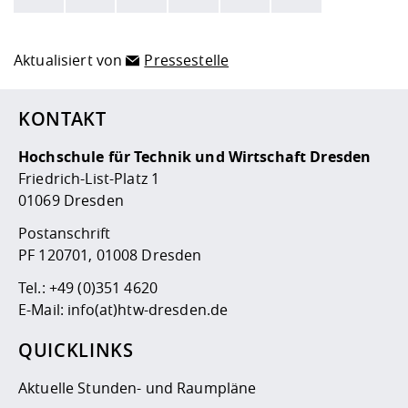
Hier stehen weitere Informationen und ein Link zur
Date
Aktualisiert von
Pressestelle
KONTAKT
Hochschule für Technik und Wirtschaft Dresden
Friedrich-List-Platz 1
01069 Dresden
Postanschrift
PF 120701, 01008 Dresden
Tel.:
+49 (0)351 4620
E-Mail:
info(at)htw-dresden.de
QUICKLINKS
Aktuelle Stunden- und Raumpläne