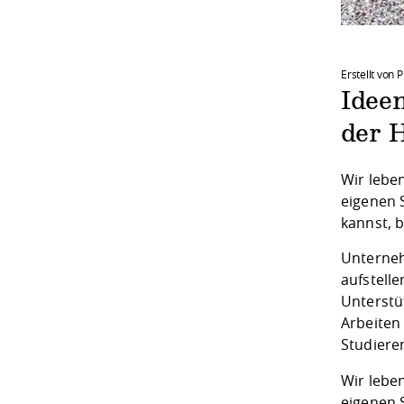
Erstellt von P
Ideen
der 
Wir lebe
eigenen 
kannst, b
Unterneh
aufstell
Unterstü
Arbeiten 
Studiere
Wir lebe
eigenen 