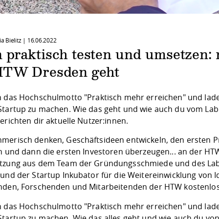
ia Bielitz |
16.06.2022
 praktisch testen und umsetzen: 
HTW Dresden geht
n das Hochschulmotto "Praktisch mehr erreichen" und lad
Startup zu machen. Wie das geht und wie auch du vom La
erichten dir aktuelle Nutzer:innen.
merisch denken, Geschäftsideen entwickeln, den ersten Pr
en und dann die ersten Investoren überzeugen... an der HTW
tzung aus dem Team der
Gründungsschmiede
und des
Lab
und der Startup Inkubator für die Weitereinwicklung von Id
nden, Forschenden und Mitarbeitenden der HTW kostenlos
n das Hochschulmotto "Praktisch mehr erreichen" und lad
Startup zu machen. Wie das alles geht und wie auch du von