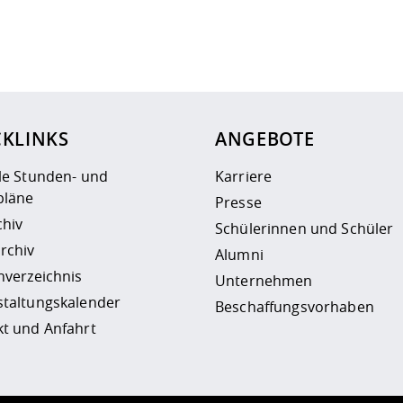
ur
Datenschutzseite
.
CKLINKS
ANGEBOTE
le Stunden- und
Karriere
läne
Presse
chiv
Schülerinnen und Schüler
rchiv
Alumni
nverzeichnis
Unternehmen
staltungskalender
Beschaffungsvorhaben
t und Anfahrt