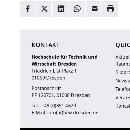
INFORMATION
Facebook
X
LinkedIn
Whatsapp
E-Mail
Drucken
Hier stehen weitere Informationen und ein Link z
KONTAKT
QUI
Hochschule für Technik und
Aktuel
Wirtschaft Dresden
Raump
Friedrich-List-Platz 1
Bildar
01069 Dresden
Newsa
Postanschrift
Telefo
PF 120701, 01008 Dresden
Veran
Tel.:
+49 (0)351 4620
Kontak
E-Mail:
info(at)htw-dresden.de