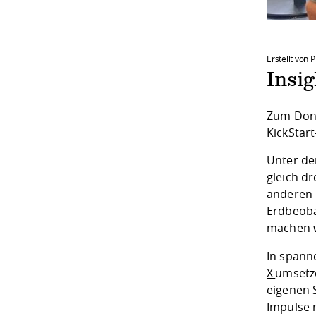
Erstellt von P
Insi
Zum Donne
KickStart
Unter de
gleich d
anderen 
Erdbeoba
machen 
In spann
X
umsetze
eigenen 
Impulse 