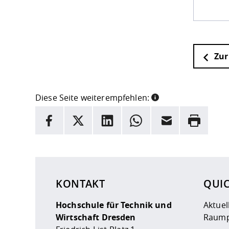
Zur
Diese Seite weiterempfehlen:
INFORMATION
Facebook
X
LinkedIn
Whatsapp
E-Mail
Drucken
Hier stehen weitere Informationen und ein Link z
KONTAKT
QUI
Hochschule für Technik und
Aktuel
Wirtschaft Dresden
Raump