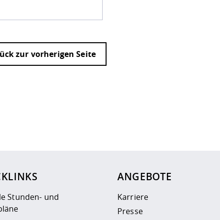
ück zur vorherigen Seite
ur
Datenschutzseite
.
CKLINKS
ANGEBOTE
le Stunden- und
Karriere
läne
Presse