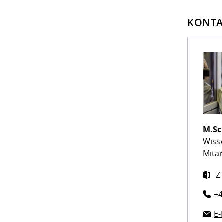
KONTA
M.Sc
Wiss
Mitar
Z
+4
E-