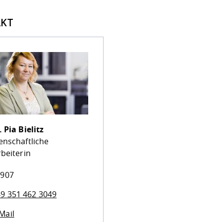
KT
.
Pia Bielitz
enschaftliche
beiterin
 907
9 351 462 3049
Mail