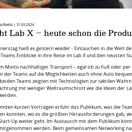
ia Bielitz |
31.05.2024
ght Lab X – heute schon die Prod
rstag hieß es gestern wieder - Eintauchen in die Welt des
-Teams Einblicke in ihre Reise im Lab X und den neusten St
m Motto nachhaltiger Transport – egal ob zu Fuß oder per 
rei der Teams auf die Möglichkeiten auch ohne Auto beque
beiden Teams zeigten mit Technologien zur taktilen Wahrn
chtung mit weniger Weltraumschrott wie die Ideen der La
werden.
enden kurzen Vorträgen erfuhr das Publikum, was die Team
n konnten, wo es die größten Herausforderungen gab, wi
Start-Up weiter geht. Im Austausch mit dem Publikum konn
mitgenommen werden. Beim gemeinsamen Networking nac