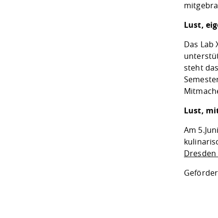
mitgebra
Lust, ei
Das Lab 
unterstü
steht da
Semester
Mitmache
Lust, mi
Am 5.Jun
kulinari
Dresden 
Geförder