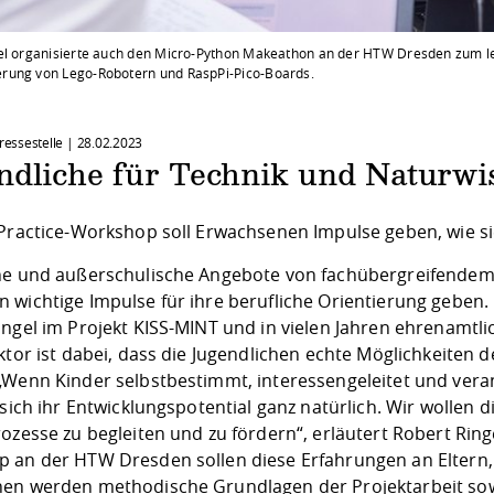
el organisierte auch den Micro-Python Makeathon an der HTW Dresden zum le
ung von Lego-Robotern und RaspPi-Pico-Boards.
Pressestelle |
28.02.2023
ndliche für Technik und Naturwi
-Practice-Workshop soll Erwachsenen Impulse geben, wie si
he und außerschulische Angebote von fachübergreifendem
 wichtige Impulse für ihre berufliche Orientierung geben
ingel im Projekt KISS-MINT und in vielen Jahren ehrenamtli
aktor ist dabei, dass die Jugendlichen echte Möglichkeiten
„Wenn Kinder selbstbestimmt, interessengeleitet und ver
 sich ihr Entwicklungspotential ganz natürlich. Wir wollen
ozesse zu begleiten und zu fördern“, erläutert Robert Ring
 an der HTW Dresden sollen diese Erfahrungen an Eltern
en werden methodische Grundlagen der Projektarbeit s