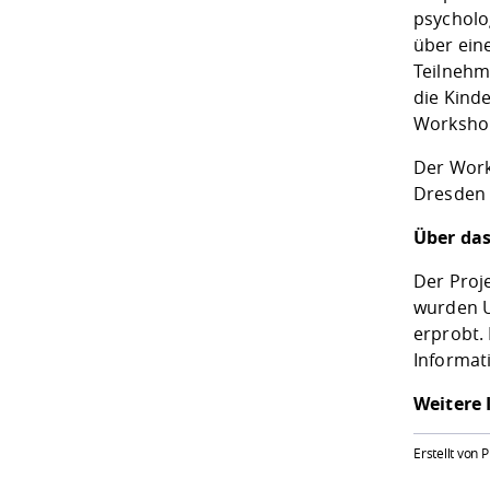
psycholo
über eine
Teilnehm
die Kind
Workshop
Der Work
Dresden s
Über das
Der Proje
wurden U
erprobt. 
Informat
Weitere 
Erstellt von 