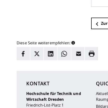
Zur
Diese Seite weiterempfehlen:
INFORMATION
Facebook
X
LinkedIn
Whatsapp
E-Mail
Drucken
Hier stehen weitere Informationen und ein Link z
KONTAKT
QUI
Hochschule für Technik und
Aktuel
Wirtschaft Dresden
Raump
Friedrich-List-Platz 1
Bildar