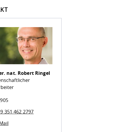
KT
er. nat.
Robert Ringel
enschaftlicher
rbeiter
 905
9 351 462 2797
Mail