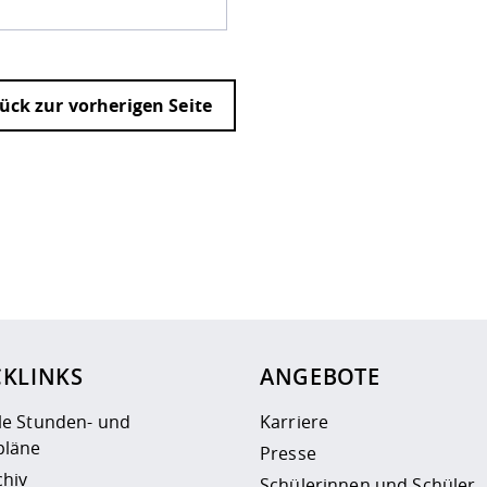
ück zur vorherigen Seite
ur
Datenschutzseite
.
CKLINKS
ANGEBOTE
le Stunden- und
Karriere
läne
Presse
chiv
Schülerinnen und Schüler