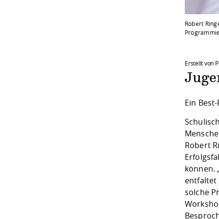
Robert Ring
Programmier
Erstellt von 
Juge
Ein Best
Schulisc
Menschen
Robert R
Erfolgsf
können. 
entfaltet
solche Pr
Workshop
Besproch