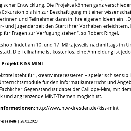
gischer Entwicklung. Die Projekte können ganz verschiede
 Exkursion bis hin zur Beschäftigung mit einer wissenschaf
erinnen und Teilnehmer dann in ihre eigenen Ideen ein. „D
er- und Jugendarbeit den Start ihrer Vorhaben erleichter
 für Fragen zur Verfügung stehen“, so Robert Ringel.
shop findet am 10. und 17. März jeweils nachmittags im U
tatt. Die Teilnahme ist kostenlos, eine Anmeldung ist jedo
 Projekt KISS-MINT
kttitel steht für „kreativ interessieren – spielerisch sensi
nterrichtsmodule für den Informatikunterricht und Angebo
Fachlicher Gegenstand ist dabei der Calliope-Mini, mit dem e
ik und angrenzende MINT-Themen möglich ist.
Informationen:
http://www.htw-dresden.de/kiss-mint
Pressestelle |
28.02.2023