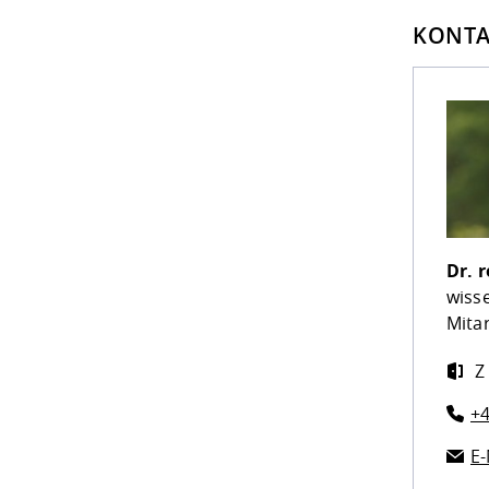
KONTA
Dr. r
wiss
Mita
Z
+4
E-