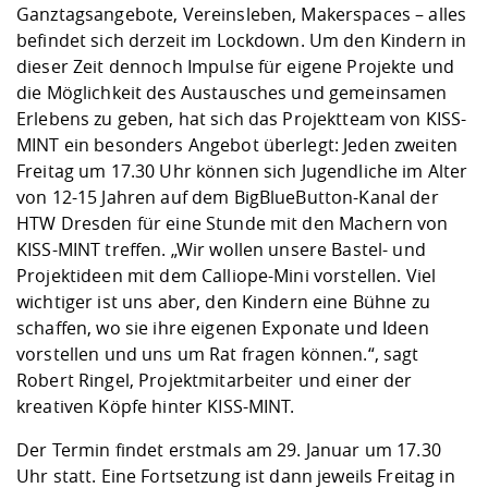
Kompetenz
Ganztagsangebote, Vereinsleben, Makerspaces – alles
Career Service
Angebote für
Chancengleichhe
Informatik/Math
Unternehmen
befindet sich derzeit im Lockdown. Um den Kindern in
Vorbereitung auf
Studien- und
Studieren in be
Forschungszent
FIS -
Prototyping und
Kontakt & Berat
Gremien und Ver
Studiengangentw
Formulare und 
dieser Zeit dennoch Impulse für eigene Projekte und
Prüfungsordnun
Lebenslagen ode
Lehren, Forsche
Forschungsinfor
Kontakt und Anfahrt
Hochschulgesund
Landbau/Umwelt
Beschaffungsvor
die Möglichkeit des Austausches und gemeinsamen
Weiterbilden im 
Checkliste zum S
Gründung und St
Erlebens zu geben, hat sich das Projektteam von KISS-
Studienbegleitu
Beratungsangebo
Wissenschaftlich
MINT ein besonders Angebot überlegt: Jeden zweiten
Qualitätssicherung
Klimaschutz & Na
Maschinenbau
und Physik
Studentenwerk 
Formulare und 
Freitag um 17.30 Uhr können sich Jugendliche im Alter
Kooperationen u
von 12-15 Jahren auf dem BigBlueButton-Kanal der
HTW Dresden für eine Stunde mit den Machern von
Förderverein
Wirtschaftswisse
Digitales Lernen 
Angebote der Age
Internationale T
KISS-MINT treffen. „Wir wollen unsere Bastel- und
Arbeit
Projektideen mit dem Calliope-Mini vorstellen. Viel
wichtiger ist uns aber, den Kindern eine Bühne zu
Qualifizierungsa
schaffen, wo sie ihre eigenen Exponate und Ideen
Fremdsprachen
vorstellen und uns um Rat fragen können.“, sagt
Robert Ringel, Projektmitarbeiter und einer der
kreativen Köpfe hinter KISS-MINT.
Jobs, Praktika, D
Der Termin findet erstmals am 29. Januar um 17.30
Uhr statt. Eine Fortsetzung ist dann jeweils Freitag in