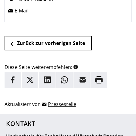
E-Mail
Zurück zur vorherigen Seite
Diese Seite weiterempfehlen:
INFORMATION
Facebook
X
LinkedIn
Whatsapp
E-Mail
Drucken
Hier stehen weitere Informationen und ein Link zur
Date
Aktualisiert von
Pressestelle
KONTAKT