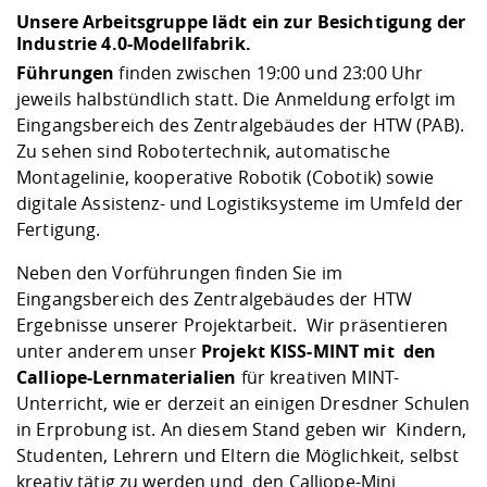
Kompetenz
Career Service
Angebote für
Chancengleichhe
Informatik/Math
Unternehmen
Unsere Arbeitsgruppe lädt ein zur Besichtigung der
Industrie 4.0-Modellfabrik.
Vorbereitung auf
Studien- und
Studieren in be
Forschungszent
FIS -
Prototyping und
Kontakt & Berat
Gremien und Ver
Studiengangentw
Formulare und 
Führungen
finden zwischen 19:00 und 23:00 Uhr
Prüfungsordnun
Lebenslagen ode
Lehren, Forsche
Forschungsinfor
Kontakt und Anfahrt
Hochschulgesund
Landbau/Umwelt
Beschaffungsvor
jeweils halbstündlich statt. Die Anmeldung erfolgt im
Weiterbilden im 
Checkliste zum S
Gründung und St
Eingangsbereich des Zentralgebäudes der HTW (PAB).
Studienbegleitu
Beratungsangebo
Wissenschaftlich
Zu sehen sind Robotertechnik, automatische
Qualitätssicherung
Klimaschutz & Na
Maschinenbau
und Physik
Studentenwerk 
Formulare und 
Montagelinie, kooperative Robotik (Cobotik) sowie
Kooperationen u
digitale Assistenz- und Logistiksysteme im Umfeld der
Fertigung.
Förderverein
Wirtschaftswisse
Digitales Lernen 
Angebote der Age
Internationale T
Arbeit
Neben den Vorführungen finden Sie im
Eingangsbereich des Zentralgebäudes der HTW
Qualifizierungsa
Ergebnisse unserer Projektarbeit. Wir präsentieren
Fremdsprachen
unter anderem unser
Projekt KISS-MINT mit den
Calliope-Lernmaterialien
für kreativen MINT-
Unterricht, wie er derzeit an einigen Dresdner Schulen
Jobs, Praktika, D
in Erprobung ist. An diesem Stand geben wir Kindern,
Studenten, Lehrern und Eltern die Möglichkeit, selbst
kreativ tätig zu werden und den Calliope-Mini