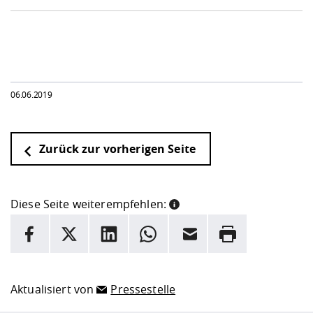
06.06.2019
Zurück zur vorherigen Seite
Diese Seite weiterempfehlen:
INFORMATION
Facebook
X
LinkedIn
Whatsapp
E-Mail
Drucken
Hier stehen weitere Informationen und ein Link zur
Date
Aktualisiert von
Pressestelle