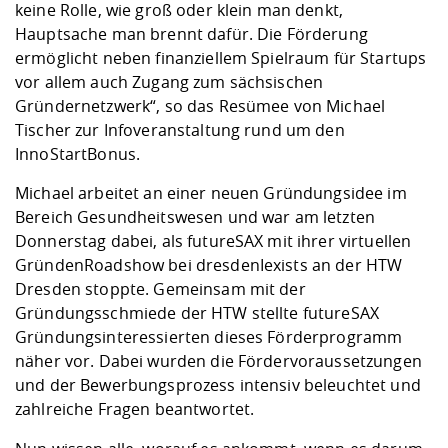
Kompetenz
keine Rolle, wie groß oder klein man denkt,
Career Service
Angebote für
Chancengleichhe
Informatik/Math
Unternehmen
Hauptsache man brennt dafür. Die Förderung
Vorbereitung auf
Studien- und
Studieren in be
Forschungszent
FIS -
Prototyping und
Kontakt & Berat
Gremien und Ver
Studiengangentw
Formulare und 
ermöglicht neben finanziellem Spielraum für Startups
Prüfungsordnun
Lebenslagen ode
Lehren, Forsche
Forschungsinfor
Kontakt und Anfahrt
vor allem auch Zugang zum sächsischen
Hochschulgesund
Landbau/Umwelt
Beschaffungsvor
Weiterbilden im 
Gründernetzwerk“, so das Resümee von Michael
Checkliste zum S
Gründung und St
Tischer zur Infoveranstaltung rund um den
Studienbegleitu
Beratungsangebo
Wissenschaftlich
Qualitätssicherung
Klimaschutz & Na
Maschinenbau
InnoStartBonus.
und Physik
Studentenwerk 
Formulare und 
Kooperationen u
Michael arbeitet an einer neuen Gründungsidee im
Förderverein
Wirtschaftswisse
Bereich Gesundheitswesen und war am letzten
Digitales Lernen 
Angebote der Age
Internationale T
Donnerstag dabei, als futureSAX mit ihrer virtuellen
Arbeit
GründenRoadshow bei dresdenIexists an der HTW
Qualifizierungsa
Dresden stoppte. Gemeinsam mit der
Fremdsprachen
Gründungsschmiede der HTW stellte futureSAX
Gründungsinteressierten dieses Förderprogramm
näher vor. Dabei wurden die Fördervoraussetzungen
Jobs, Praktika, D
und der Bewerbungsprozess intensiv beleuchtet und
zahlreiche Fragen beantwortet.