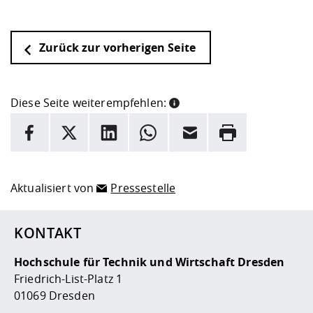
Zurück zur vorherigen Seite
Diese Seite weiterempfehlen:
INFORMATION
Facebook
X
LinkedIn
Whatsapp
E-Mail
Drucken
Hier stehen weitere Informationen und ein Link zur
Date
Aktualisiert von
Pressestelle
KONTAKT
Hochschule für Technik und Wirtschaft Dresden
Friedrich-List-Platz 1
01069 Dresden