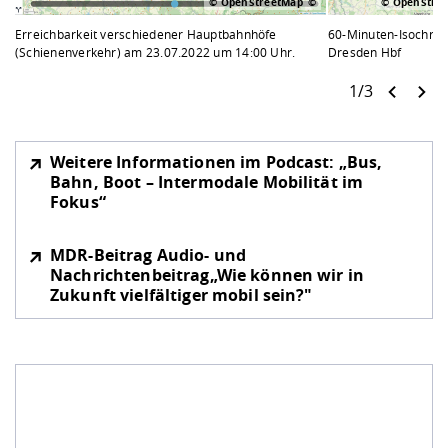
© OpenStreetMap
© OpenStre
Erreichbarkeit verschiedener Hauptbahnhöfe
60-Minuten-Isochro
(Schienenverkehr) am 23.07.2022 um 14:00 Uhr.
Dresden Hbf
1/3
Weitere Informationen im Podcast: „Bus,
Bahn, Boot – Intermodale Mobilität im
Fokus“
MDR-Beitrag Audio- und
Nachrichtenbeitrag„Wie können wir in
Zukunft vielfältiger mobil sein?"