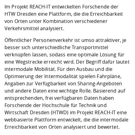
Kompetenz
Career Service
Angebote für
Chancengleichhe
Informatik/Math
Unternehmen
Im Projekt REACH-IT entwickelten Forschende der
Vorbereitung auf
Studien- und
Studieren in be
Forschungszent
FIS -
Prototyping und
Kontakt & Berat
Gremien und Ver
Studiengangentw
HTW Dresden eine Plattform, die die Erreichbarkeit
Formulare und 
Prüfungsordnun
Lebenslagen ode
Lehren, Forsche
Forschungsinfor
von Orten unter Kombination verschiedener
Kontakt und Anfahrt
Hochschulgesund
Landbau/Umwelt
Beschaffungsvor
Weiterbilden im 
Verkehrsmittel analysiert.
Checkliste zum S
Gründung und St
Studienbegleitu
Beratungsangebo
Wissenschaftlich
Öffentlicher Personenverkehr ist umso attraktiver, je
Qualitätssicherung
Klimaschutz & Na
Maschinenbau
und Physik
Studentenwerk 
Formulare und 
besser sich unterschiedliche Transportmittel
Kooperationen u
verknüpfen lassen, sodass eine optimale Lösung für
eine Wegstrecke erreicht wird. Der Begriff dafür lautet
Förderverein
Wirtschaftswisse
Digitales Lernen 
Angebote der Age
Internationale T
intermodale Mobilität. Für den Ausbau und die
Arbeit
Optimierung der Intermodalität spielen Fahrpläne,
Angaben zur Verfügbarkeit von Sharing-Angeboten
Qualifizierungsa
und andere Daten eine wichtige Rolle. Basierend auf
Fremdsprachen
entsprechenden, frei verfügbaren Daten haben
Forschende der Hochschule für Technik und
Wirtschaft Dresden (HTWD) im Projekt REACH-IT eine
Jobs, Praktika, D
webbasierte Plattform entwickelt, die die intermodale
Erreichbarkeit von Orten analysiert und bewertet.