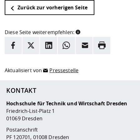
Zurück zur vorherigen Seite
Diese Seite weiterempfehlen:
INFORMATION
Facebook
X
LinkedIn
Whatsapp
E-Mail
Drucken
Hier stehen weitere Informationen und ein Link zur
Date
Aktualisiert von
Pressestelle
KONTAKT
Hochschule für Technik und Wirtschaft Dresden
Friedrich-List-Platz 1
01069 Dresden
Postanschrift
PF 120701, 01008 Dresden