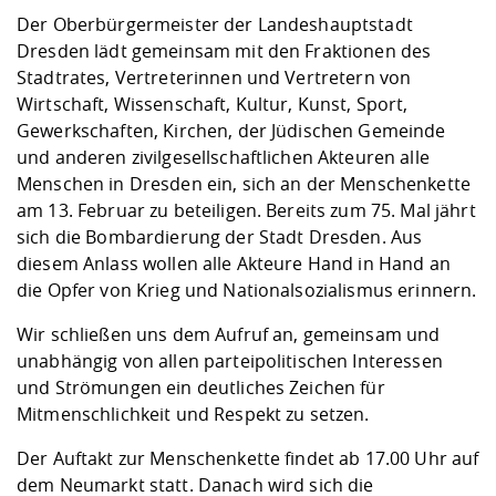
Kompetenz
Career Service
Angebote für
Chancengleichhe
Informatik/Math
Unternehmen
Der Oberbürgermeister der Landeshauptstadt
Vorbereitung auf
Studien- und
Studieren in be
Forschungszent
FIS -
Prototyping und
Kontakt & Berat
Gremien und Ver
Studiengangentw
Dresden lädt gemeinsam mit den Fraktionen des
Formulare und 
Prüfungsordnun
Lebenslagen ode
Lehren, Forsche
Forschungsinfor
Stadtrates, Vertreterinnen und Vertretern von
Kontakt und Anfahrt
Hochschulgesund
Landbau/Umwelt
Beschaffungsvor
Weiterbilden im 
Wirtschaft, Wissenschaft, Kultur, Kunst, Sport,
Checkliste zum S
Gründung und St
Gewerkschaften, Kirchen, der Jüdischen Gemeinde
Studienbegleitu
Beratungsangebo
Wissenschaftlich
und anderen zivilgesellschaftlichen Akteuren alle
Qualitätssicherung
Klimaschutz & Na
Maschinenbau
und Physik
Studentenwerk 
Formulare und 
Menschen in Dresden ein, sich an der Menschenkette
Kooperationen u
am 13. Februar zu beteiligen. Bereits zum 75. Mal jährt
sich die Bombardierung der Stadt Dresden. Aus
Förderverein
Wirtschaftswisse
Digitales Lernen 
Angebote der Age
Internationale T
diesem Anlass wollen alle Akteure Hand in Hand an
Arbeit
die Opfer von Krieg und Nationalsozialismus erinnern.
Qualifizierungsa
Wir schließen uns dem Aufruf an, gemeinsam und
Fremdsprachen
unabhängig von allen parteipolitischen Interessen
und Strömungen ein deutliches Zeichen für
Mitmenschlichkeit und Respekt zu setzen.
Jobs, Praktika, D
Der Auftakt zur Menschenkette findet ab 17.00 Uhr auf
dem Neumarkt statt. Danach wird sich die