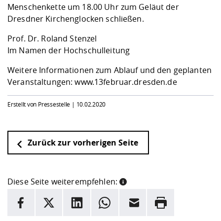
Menschenkette um 18.00 Uhr zum Geläut der
Dresdner Kirchenglocken schließen.
Prof. Dr. Roland Stenzel
Im Namen der Hochschulleitung
Weitere Informationen zum Ablauf und den geplanten
Veranstaltungen:
www.13februar.dresden.de
Erstellt von Pressestelle |
10.02.2020
Zurück zur vorherigen Seite
Diese Seite weiterempfehlen:
INFORMATION
Facebook
X
LinkedIn
Whatsapp
E-Mail
Drucken
Hier stehen weitere Informationen und ein Link zur
Date