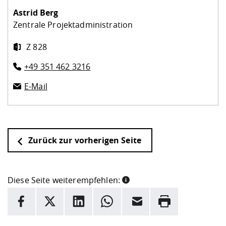
Astrid Berg
Zentrale Projektadministration
Z 828
+49 351 462 3216
E-Mail
Zurück zur vorherigen Seite
Diese Seite weiterempfehlen:
INFORMATION
Facebook
X
LinkedIn
Whatsapp
E-Mail
Drucken
Hier stehen weitere Informationen und ein Link zur
Date