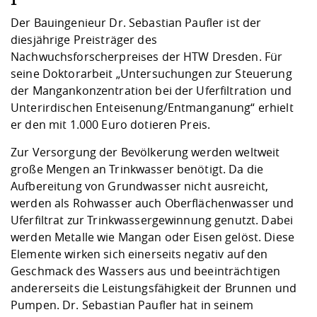
Kompetenz
Career Service
Angebote für
Chancengleichhe
Informatik/Math
Unternehmen
Der Bauingenieur Dr. Sebastian Paufler ist der
Vorbereitung auf
Studien- und
Studieren in be
Forschungszent
FIS -
Prototyping und
Kontakt & Berat
Gremien und Ver
Studiengangentw
Formulare und 
diesjährige Preisträger des
Prüfungsordnun
Lebenslagen ode
Lehren, Forsche
Forschungsinfor
Kontakt und Anfahrt
Nachwuchsforscherpreises der HTW Dresden. Für
Hochschulgesund
Landbau/Umwelt
Beschaffungsvor
Weiterbilden im 
seine Doktorarbeit „Untersuchungen zur Steuerung
Checkliste zum S
Gründung und St
der Mangankonzentration bei der Uferfiltration und
Studienbegleitu
Beratungsangebo
Wissenschaftlich
Qualitätssicherung
Klimaschutz & Na
Maschinenbau
Unterirdischen Enteisenung/Entmanganung“ erhielt
und Physik
Studentenwerk 
Formulare und 
Kooperationen u
er den mit 1.000 Euro dotieren Preis.
Förderverein
Wirtschaftswisse
Zur Versorgung der Bevölkerung werden weltweit
Digitales Lernen 
Angebote der Age
Internationale T
große Mengen an Trinkwasser benötigt. Da die
Arbeit
Aufbereitung von Grundwasser nicht ausreicht,
Qualifizierungsa
werden als Rohwasser auch Oberflächenwasser und
Fremdsprachen
Uferfiltrat zur Trinkwassergewinnung genutzt. Dabei
werden Metalle wie Mangan oder Eisen gelöst. Diese
Elemente wirken sich einerseits negativ auf den
Jobs, Praktika, D
Geschmack des Wassers aus und beeinträchtigen
andererseits die Leistungsfähigkeit der Brunnen und
Pumpen. Dr. Sebastian Paufler hat in seinem