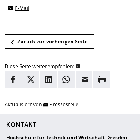
E-Mail
Zurück zur vorherigen Seite
Diese Seite weiterempfehlen:
INFORMATION
Facebook
X
LinkedIn
Whatsapp
E-Mail
Drucken
Hier stehen weitere Informationen und ein Link zur
Date
Aktualisiert von
Pressestelle
KONTAKT
Hochschule für Technik und Wirtschaft Dresden