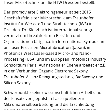
Kompetenz
Laser-Mikrotechnik an die HTW Dresden bestellt.
Career Service
Angebote für
Chancengleichhe
Informatik/Math
Unternehmen
Vorbereitung auf
Studien- und
Studieren in be
Forschungszent
FIS -
Prototyping und
Kontakt & Berat
Gremien und Ver
Studiengangentw
Der promovierte Elektroingenieur ist seit 2015
Formulare und 
Prüfungsordnun
Lebenslagen ode
Lehren, Forsche
Forschungsinfor
Geschäftsfeldleiter Mikrotechnik am Fraunhofer
Kontakt und Anfahrt
Hochschulgesund
Landbau/Umwelt
Beschaffungsvor
Weiterbilden im 
Institut für Werkstoff und Strahltechnik (IWS) in
Checkliste zum S
Gründung und St
Dresden. Dr. Klotzbach ist international sehr gut
Studienbegleitu
Beratungsangebo
Wissenschaftlich
Qualitätssicherung
vernetzt und in zahlreichen Beiräten und
Klimaschutz & Na
Maschinenbau
und Physik
Studentenwerk 
Formulare und 
Organisationen tätig, u.a. im International Symposium
Kooperationen u
on Laser Precision Microfabrication (Japan), im
Förderverein
Wirtschaftswisse
Photonics West Laser-based Micro- and Nano-
Digitales Lernen 
Angebote der Age
Internationale T
Processing (USA) und im European Photonics lndustry
Arbeit
Consortium Paris. Auf nationaler Ebene arbeitet er z.B.
Qualifizierungsa
in den Verbünden Organic Electronic Saxony,
Fremdsprachen
Fraunhofer Allianz Reinigungstechnik, BioSaxony und
Silicon Saxony.
Jobs, Praktika, D
Schwerpunkte seiner wissenschaftlichen Arbeit sind
der Einsatz von gepulsten Laserquellen zur
Mikromaterialbearbeitung und die Erschließung