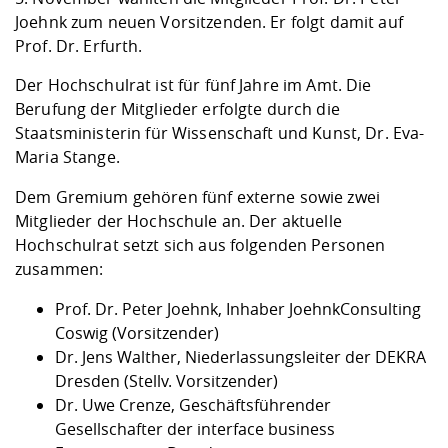
Kompetenz
Career Service
Angebote für
Chancengleichhe
Informatik/Math
Unternehmen
Joehnk zum neuen Vorsitzenden. Er folgt damit auf
Vorbereitung auf
Studien- und
Studieren in be
Forschungszent
FIS -
Prototyping und
Kontakt & Berat
Gremien und Ver
Studiengangentw
Prof. Dr. Erfurth.
Formulare und 
Prüfungsordnun
Lebenslagen ode
Lehren, Forsche
Forschungsinfor
Kontakt und Anfahrt
Hochschulgesund
Landbau/Umwelt
Beschaffungsvor
Der Hochschulrat ist für fünf Jahre im Amt. Die
Weiterbilden im 
Checkliste zum S
Gründung und St
Berufung der Mitglieder erfolgte durch die
Studienbegleitu
Beratungsangebo
Wissenschaftlich
Staatsministerin für Wissenschaft und Kunst, Dr. Eva-
Qualitätssicherung
Klimaschutz & Na
Maschinenbau
und Physik
Studentenwerk 
Formulare und 
Maria Stange.
Kooperationen u
Dem Gremium gehören fünf externe sowie zwei
Förderverein
Wirtschaftswisse
Mitglieder der Hochschule an. Der aktuelle
Digitales Lernen 
Angebote der Age
Internationale T
Hochschulrat setzt sich aus folgenden Personen
Arbeit
zusammen:
Qualifizierungsa
Prof. Dr. Peter Joehnk, Inhaber JoehnkConsulting
Fremdsprachen
Coswig (Vorsitzender)
Dr. Jens Walther, Niederlassungsleiter der DEKRA
Jobs, Praktika, D
Dresden (Stellv. Vorsitzender)
Dr. Uwe Crenze, Geschäftsführender
Gesellschafter der interface business