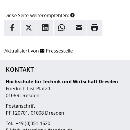
Diese Seite weiterempfehlen:
INFORMATION
Facebook
X
LinkedIn
Whatsapp
E-Mail
Drucken
Hier stehen weitere Informationen und ein Link zur
Date
Aktualisiert von
Pressestelle
KONTAKT
Hochschule für Technik und Wirtschaft Dresden
Friedrich-List-Platz 1
01069 Dresden
Postanschrift
PF 120701, 01008 Dresden
Tel.:
+49 (0)351 4620