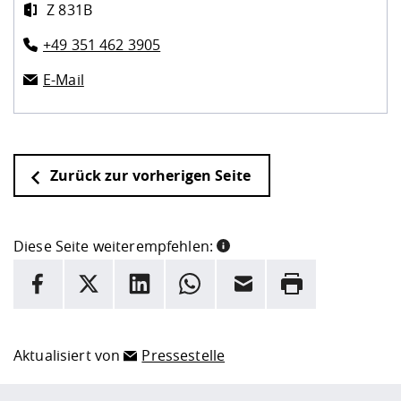
Z 831B
+49 351 462 3905
E-Mail
Zurück zur vorherigen Seite
Diese Seite weiterempfehlen:
INFORMATION
Facebook
X
LinkedIn
Whatsapp
E-Mail
Drucken
Hier stehen weitere Informationen und ein Link zur
Date
Aktualisiert von
Pressestelle