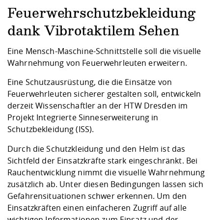
Kompetenz
Career Service
Angebote für
Chancengleichhe
Informatik/Math
Unternehmen
Feuerwehrschutzbekleidung
Vorbereitung auf
Studien- und
Studieren in be
Forschungszent
FIS -
Prototyping und
Kontakt & Berat
Gremien und Ver
Studiengangentw
Formulare und 
dank Vibrotaktilem Sehen
Prüfungsordnun
Lebenslagen ode
Lehren, Forsche
Forschungsinfor
Kontakt und Anfahrt
Hochschulgesund
Landbau/Umwelt
Beschaffungsvor
Weiterbilden im 
Eine Mensch-Maschine-Schnittstelle soll die visuelle
Checkliste zum S
Gründung und St
Wahrnehmung von Feuerwehrleuten erweitern.
Studienbegleitu
Beratungsangebo
Wissenschaftlich
Qualitätssicherung
Klimaschutz & Na
Maschinenbau
und Physik
Studentenwerk 
Formulare und 
Eine Schutzausrüstung, die die Einsätze von
Kooperationen u
Feuerwehrleuten sicherer gestalten soll, entwickeln
Förderverein
Wirtschaftswisse
derzeit Wissenschaftler an der HTW Dresden im
Digitales Lernen 
Angebote der Age
Internationale T
Projekt Integrierte Sinneserweiterung in
Arbeit
Schutzbekleidung (ISS).
Qualifizierungsa
Durch die Schutzkleidung und den Helm ist das
Fremdsprachen
Sichtfeld der Einsatzkräfte stark eingeschränkt. Bei
Rauchentwicklung nimmt die visuelle Wahrnehmung
zusätzlich ab. Unter diesen Bedingungen lassen sich
Jobs, Praktika, D
Gefahrensituationen schwer erkennen. Um den
Einsatzkräften einen einfacheren Zugriff auf alle
wichtigen Informationen zum Einsatz und der