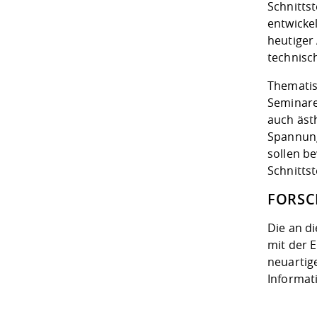
Schnitts
entwicke
heutiger
technisc
Thematis
Seminare
auch äst
Spannung
sollen b
Schnitts
FORS
Die an d
mit der 
neuartig
Informat