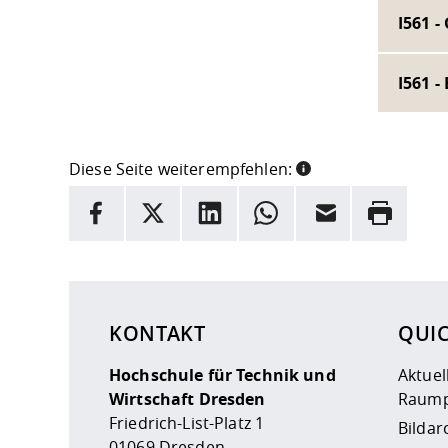
I561 
I561 -
Diese Seite weiterempfehlen:
INFORMATION
Facebook
X
LinkedIn
Whatsapp
E-Mail
Drucken
Hier stehen weitere Informationen und ein Link z
KONTAKT
QUI
Hochschule für Technik und
Aktuel
Wirtschaft Dresden
Raump
Friedrich-List-Platz 1
Bildar
01069 Dresden