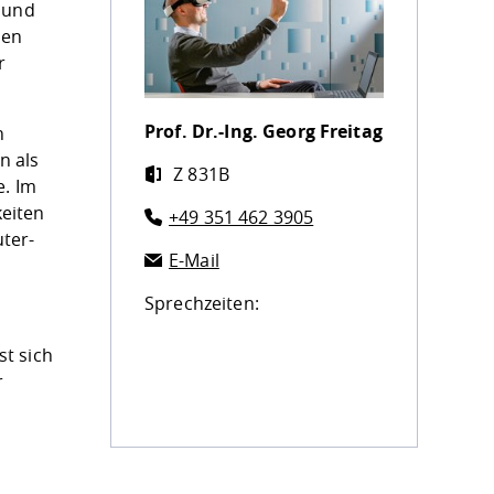
 und
hen
r
Prof. Dr.-Ing.
Georg Freitag
n
n als
Z 831B
e. Im
eiten
+49 351 462 3905
ter-
E-Mail
Sprechzeiten:
st sich
r