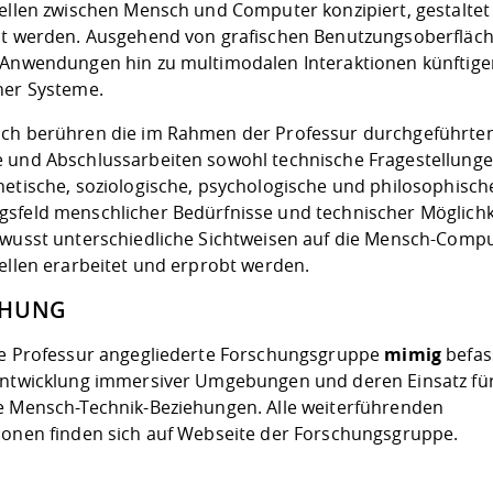
tellen zwischen Mensch und Computer konzipiert, gestaltet
lt werden. Ausgehend von grafischen Benutzungsoberfläc
 Anwendungen hin zu multimodalen Interaktionen künftige
her Systeme.
ch berühren die im Rahmen der Professur durchgeführte
 und Abschlussarbeiten sowohl technische Fragestellunge
hetische, soziologische, psychologische und philosophisch
sfeld menschlicher Bedürfnisse und technischer Möglichk
ewusst unterschiedliche Sichtweisen auf die Mensch-Compu
tellen erarbeitet und erprobt werden.
CHUNG
ie Professur angegliederte Forschungsgruppe
mimig
befas
Entwicklung immersiver Umgebungen und deren Einsatz fü
e Mensch-Technik-Beziehungen. Alle weiterführenden
ionen finden sich auf Webseite der Forschungsgruppe.