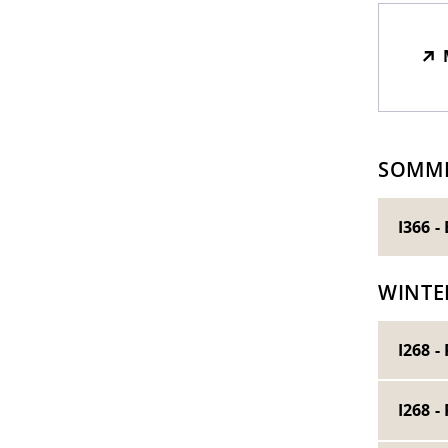
SOMME
WINTE
I268 
I268 