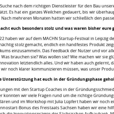
 Suche nach dem richtigen Dienstleister für den Bau unse
ätzt. Es hat ein ganzes Weilchen gedauert, bis wir überh
 Nach mehreren Monaten hatten wir schließlich den pass
acht euch besonders stolz und was waren bisher eure g
2022 haben wir auf dem MACHN Startup-Festival in Leipzig d
mächtig stolz gemacht, endlich ein handfestes Produkt zei
ikums einzusammeln. Das Feedback der Nutzer und vor al
. Was brauchen sie? Was wollen sie? Wie machen wir sie glü
nnovation letztendlich alles. Und wir haben auch gelernt,
 wir noch klarer kommunizieren müssen, was unser Produk
e Unterstützung hat euch in der Gründungsphase geho
tungen mit den Startup Coaches in der Gründungsschmied
r konnten wir viele Fragen rund um die richtige Gründu
klären und im Workshop mit Julia Lüpfert haben wir noch e
Innostart-Bonus des Freistaats Sachsen haben wir eine 
uch die Innovationsprämie der Sächsischen Aufbaubank. Ma