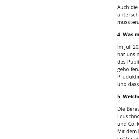
Auch die
untersch
mussten.
4. Was m
Im Juli 
hat uns 
des Publ
geholfen
Produkti
und dass
5. Welch
Die Bera
Leuschne
und Co. 
Mit dem 
später a