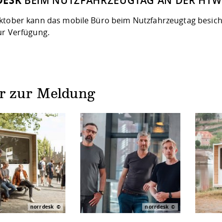
DESK
BEIM NUTZFAHRZEUGTAG AN DER HTW
ktober kann das mobile Büro beim
Nutzfahrzeugtag
besich
ur Verfügung.
er zur Meldung
norrdesk
norrdesk