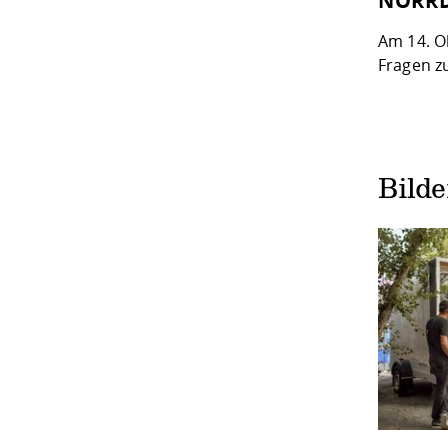
NORR
Am 14. O
Fragen z
Bild