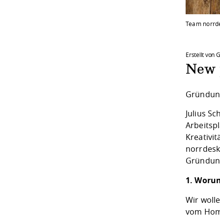
Team norrd
Erstellt von
New 
Gründung
Julius S
Arbeitsp
Kreativit
norrdesk)
Gründung
1. Worum
Wir woll
vom Home