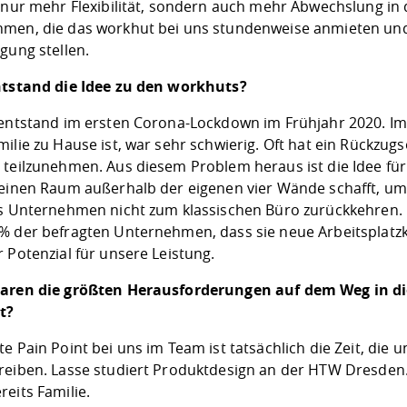
t nur mehr Flexibilität, sondern auch mehr Abwechslung in 
men, die das workhut bei uns stundenweise anmieten und 
gung stellen.
ntstand die Idee zu den workhuts?
 entstand im ersten Corona-Lockdown im Frühjahr 2020. Im 
ilie zu Hause ist, war sehr schwierig. Oft hat ein Rückzugs
 teilzunehmen. Aus diesem Problem heraus ist die Idee fü
leinen Raum außerhalb der eigenen vier Wände schafft, um 
ss Unternehmen nicht zum klassischen Büro zurückkehren. I
% der befragten Unternehmen, dass sie neue Arbeitsplatzk
 Potenzial für unsere Leistung.
aren die größten Herausforderungen auf dem Weg in die
t?
e Pain Point bei uns im Team ist tatsächlich die Zeit, die
reiben. Lasse studiert Produktdesign an der HTW Dresden. 
eits Familie.