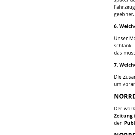
Fahrzeug
geebnet.
6. Welch
Unser Mo
schlank.
das muss
7. Welch
Die Zusa
um vora
NORRD
Der work
Zeitung
den
Publ