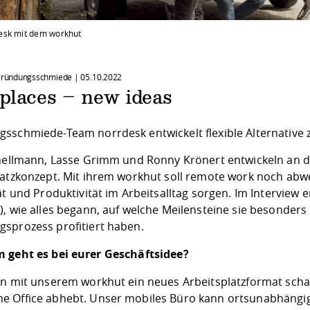
esk mit dem workhut
 Gründungsschmiede |
05.10.2022
places – new ideas
sschmiede-Team norrdesk entwickelt flexible Alternative
chellmann, Lasse Grimm und Ronny Krönert entwickeln an 
latzkonzept. Mit ihrem
workhut
soll remote work noch abw
ät und Produktivität im Arbeitsalltag sorgen. Im Interview 
, wie alles begann, auf welche Meilensteine sie besonders
sprozess profitiert haben.
 geht es bei eurer Geschäftsidee?
en mit unserem workhut ein neues Arbeitsplatzformat sch
 Office abhebt. Unser mobiles Büro kann ortsunabhängig 