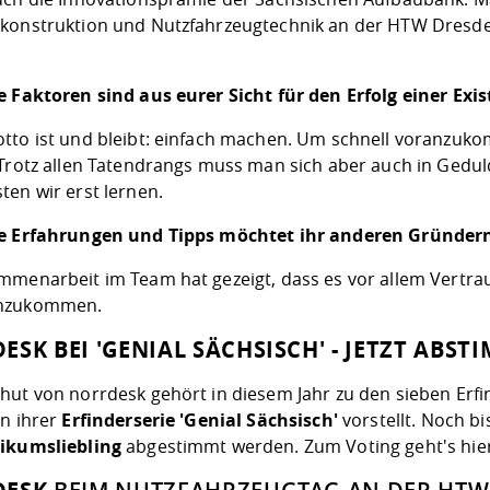
konstruktion und Nutzfahrzeugtechnik an der HTW Dresde
e Faktoren sind aus eurer Sicht für den Erfolg einer Ex
tto ist und bleibt: einfach machen. Um schnell voranzuko
 Trotz allen Tatendrangs muss man sich aber auch in Gedul
ten wir erst lernen.
e Erfahrungen und Tipps möchtet ihr anderen Gründer
mmenarbeit im Team hat gezeigt, dass es vor allem Vertra
nzukommen.
ESK BEI 'GENIAL SÄCHSISCH' - JETZT ABST
hut von norrdesk gehört in diesem Jahr zu den sieben Erf
in ihrer
Erfinderserie 'Genial Sächsisch'
vorstellt. Noch b
ikumsliebling
abgestimmt werden. Zum Voting geht's
hie