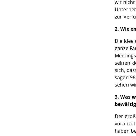
wir nich
Unterneh
zur Verfü
2. Wie e
Die Idee
ganze Fam
Meetings
seinen k
sich, da
sagen 96
sehen wir
3. Was w
bewältig
Der größt
voranzut
haben ber