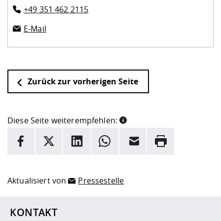
+49 351 462 2115
E-Mail
Zurück zur vorherigen Seite
Diese Seite weiterempfehlen:
INFORMATION
Facebook
X
LinkedIn
Whatsapp
E-Mail
Drucken
Hier stehen weitere Informationen und ein Link zur
Date
Aktualisiert von
Pressestelle
KONTAKT