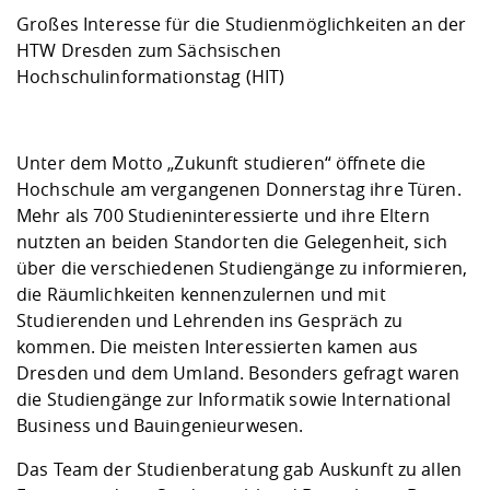
Kompetenz
Career Service
Angebote für
Chancengleichhe
Informatik/Math
Unternehmen
Großes Interesse für die Studienmöglichkeiten an der
Vorbereitung auf
Studien- und
Studieren in be
Forschungszent
FIS -
Prototyping und
Kontakt & Berat
Gremien und Ver
Studiengangentw
HTW Dresden zum Sächsischen
Formulare und 
Prüfungsordnun
Lebenslagen ode
Lehren, Forsche
Forschungsinfor
Hochschulinformationstag (HIT)
Kontakt und Anfahrt
Hochschulgesund
Landbau/Umwelt
Beschaffungsvor
Weiterbilden im 
Checkliste zum S
Gründung und St
Studienbegleitu
Beratungsangebo
Wissenschaftlich
Qualitätssicherung
Unter dem Motto „Zukunft studieren“ öffnete die
Klimaschutz & Na
Maschinenbau
und Physik
Studentenwerk 
Formulare und 
Hochschule am vergangenen Donnerstag ihre Türen.
Kooperationen u
Mehr als 700 Studieninteressierte und ihre Eltern
Förderverein
Wirtschaftswisse
nutzten an beiden Standorten die Gelegenheit, sich
Digitales Lernen 
Angebote der Age
Internationale T
über die verschiedenen Studiengänge zu informieren,
Arbeit
die Räumlichkeiten kennenzulernen und mit
Qualifizierungsa
Studierenden und Lehrenden ins Gespräch zu
Fremdsprachen
kommen. Die meisten Interessierten kamen aus
Dresden und dem Umland. Besonders gefragt waren
die Studiengänge zur Informatik sowie International
Jobs, Praktika, D
Business und Bauingenieurwesen.
Das Team der Studienberatung gab Auskunft zu allen