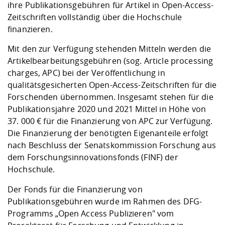
Kompetenz
ihre Publikationsgebühren für Artikel in Open-Access-
Career Service
Angebote für
Chancengleichhe
Informatik/Math
Unternehmen
Zeitschriften vollständig über die Hochschule
Vorbereitung auf
Studien- und
Studieren in be
Forschungszent
FIS -
Prototyping und
Kontakt & Berat
Gremien und Ver
Studiengangentw
Formulare und 
finanzieren.
Prüfungsordnun
Lebenslagen ode
Lehren, Forsche
Forschungsinfor
Kontakt und Anfahrt
Hochschulgesund
Landbau/Umwelt
Beschaffungsvor
Weiterbilden im 
Mit den zur Verfügung stehenden Mitteln werden die
Checkliste zum S
Gründung und St
Artikelbearbeitungsgebühren (sog. Article processing
Studienbegleitu
Beratungsangebo
Wissenschaftlich
Qualitätssicherung
charges, APC) bei der Veröffentlichung in
Klimaschutz & Na
Maschinenbau
und Physik
Studentenwerk 
Formulare und 
qualitätsgesicherten Open-Access-Zeitschriften für die
Kooperationen u
Forschenden übernommen. Insgesamt stehen für die
Förderverein
Wirtschaftswisse
Publikationsjahre 2020 und 2021 Mittel in Höhe von
Digitales Lernen 
Angebote der Age
Internationale T
37. 000 € für die Finanzierung von APC zur Verfügung.
Arbeit
Die Finanzierung der benötigten Eigenanteile erfolgt
Qualifizierungsa
nach Beschluss der Senatskommission Forschung aus
Fremdsprachen
dem Forschungsinnovationsfonds (FINF) der
Hochschule.
Jobs, Praktika, D
Der Fonds für die Finanzierung von
Publikationsgebühren wurde im Rahmen des DFG-
Programms „Open Access Publizieren" vom