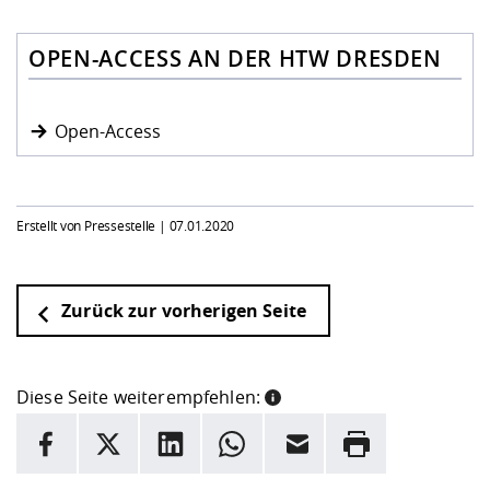
OPEN-ACCESS AN DER HTW DRESDEN
Open-Access
Erstellt von Pressestelle |
07.01.2020
Zurück zur vorherigen Seite
Diese Seite weiterempfehlen:
INFORMATION
Facebook
X
LinkedIn
Whatsapp
E-Mail
Drucken
Hier stehen weitere Informationen und ein Link zur
Date