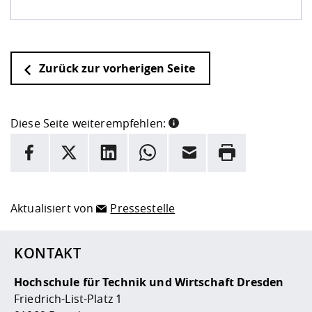
Zurück zur vorherigen Seite
Diese Seite weiterempfehlen:
INFORMATION
Facebook
X
LinkedIn
Whatsapp
E-Mail
Drucken
Hier stehen weitere Informationen und ein Link zur
Date
Aktualisiert von
Pressestelle
KONTAKT
Hochschule für Technik und Wirtschaft Dresden
Friedrich-List-Platz 1