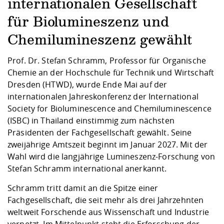
Kompetenz
internationalen Gesellschaft
Career Service
Angebote für
Chancengleichhe
Informatik/Math
Unternehmen
für Biolumineszenz und
Vorbereitung auf
Studien- und
Studieren in be
Forschungszent
FIS -
Prototyping und
Kontakt & Berat
Gremien und Ver
Studiengangentw
Formulare und 
Prüfungsordnun
Lebenslagen ode
Lehren, Forsche
Forschungsinfor
Kontakt und Anfahrt
Chemilumineszenz gewählt
Hochschulgesund
Landbau/Umwelt
Beschaffungsvor
Weiterbilden im 
Checkliste zum S
Gründung und St
Prof. Dr. Stefan Schramm, Professor für Organische
Studienbegleitu
Beratungsangebo
Wissenschaftlich
Qualitätssicherung
Chemie an der Hochschule für Technik und Wirtschaft
Klimaschutz & Na
Maschinenbau
und Physik
Studentenwerk 
Formulare und 
Dresden (HTWD), wurde Ende Mai auf der
Kooperationen u
internationalen Jahreskonferenz der International
Förderverein
Wirtschaftswisse
Society for Bioluminescence and Chemiluminescence
Digitales Lernen 
Angebote der Age
Internationale T
(ISBC) in Thailand einstimmig zum nächsten
Arbeit
Präsidenten der Fachgesellschaft gewählt. Seine
Qualifizierungsa
zweijährige Amtszeit beginnt im Januar 2027. Mit der
Fremdsprachen
Wahl wird die langjährige Lumineszenz-Forschung von
Stefan Schramm international anerkannt.
Jobs, Praktika, D
Schramm tritt damit an die Spitze einer
Fachgesellschaft, die seit mehr als drei Jahrzehnten
weltweit Forschende aus Wissenschaft und Industrie