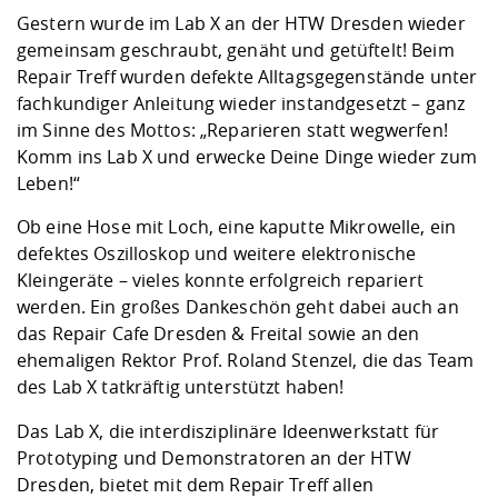
Kompetenz
Career Service
Angebote für
Chancengleichhe
Informatik/Math
Unternehmen
Gestern wurde im Lab X an der HTW Dresden wieder
Vorbereitung auf
Studien- und
Studieren in be
Forschungszent
FIS -
Prototyping und
Kontakt & Berat
Gremien und Ver
Studiengangentw
gemeinsam geschraubt, genäht und getüftelt! Beim
Formulare und 
Prüfungsordnun
Lebenslagen ode
Lehren, Forsche
Forschungsinfor
Repair Treff wurden defekte Alltagsgegenstände unter
Kontakt und Anfahrt
Hochschulgesund
Landbau/Umwelt
Beschaffungsvor
Weiterbilden im 
fachkundiger Anleitung wieder instandgesetzt – ganz
Checkliste zum S
Gründung und St
im Sinne des Mottos: „Reparieren statt wegwerfen!
Studienbegleitu
Beratungsangebo
Wissenschaftlich
Komm ins Lab X und erwecke Deine Dinge wieder zum
Qualitätssicherung
Klimaschutz & Na
Maschinenbau
und Physik
Studentenwerk 
Formulare und 
Leben!“
Kooperationen u
Ob eine Hose mit Loch, eine kaputte Mikrowelle, ein
Förderverein
Wirtschaftswisse
Digitales Lernen 
Angebote der Age
Internationale T
defektes Oszilloskop und weitere elektronische
Arbeit
Kleingeräte – vieles konnte erfolgreich repariert
werden. Ein großes Dankeschön geht dabei auch an
Qualifizierungsa
das Repair Cafe Dresden & Freital sowie an den
Fremdsprachen
ehemaligen Rektor Prof. Roland Stenzel, die das Team
des
Lab X
tatkräftig unterstützt haben!
Jobs, Praktika, D
Das Lab X, die interdisziplinäre Ideenwerkstatt für
Prototyping und Demonstratoren an der HTW
Dresden, bietet mit dem Repair Treff allen