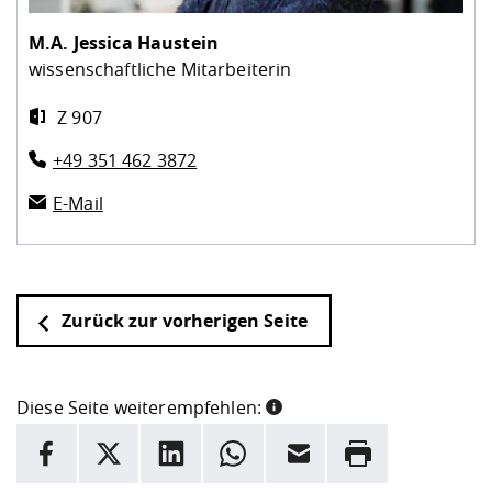
M.A.
Jessica Haustein
wissenschaftliche Mitarbeiterin
Z 907
+49 351 462 3872
E-Mail
Zurück zur vorherigen Seite
Diese Seite weiterempfehlen:
INFORMATION
Facebook
X
LinkedIn
Whatsapp
E-Mail
Drucken
Hier stehen weitere Informationen und ein Link zur
Date