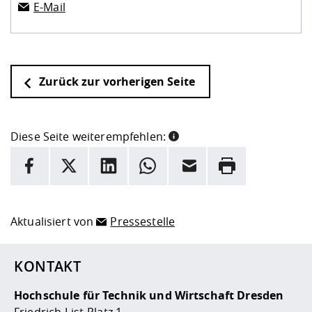
E-Mail
Zurück zur vorherigen Seite
Diese Seite weiterempfehlen:
INFORMATION
Facebook
X
LinkedIn
Whatsapp
E-Mail
Drucken
Hier stehen weitere Informationen und ein Link zur
Date
Aktualisiert von
Pressestelle
KONTAKT
Hochschule für Technik und Wirtschaft Dresden
Friedrich-List-Platz 1