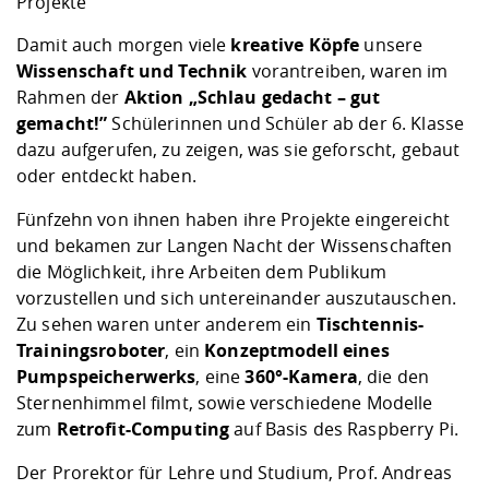
Projekte
Kompetenz
Career Service
Angebote für
Chancengleichhe
Informatik/Math
Unternehmen
Damit auch morgen viele
kreative Köpfe
unsere
Vorbereitung auf
Studien- und
Studieren in be
Forschungszent
FIS -
Prototyping und
Kontakt & Berat
Gremien und Ver
Studiengangentw
Formulare und 
Wissenschaft und Technik
vorantreiben, waren im
Prüfungsordnun
Lebenslagen ode
Lehren, Forsche
Forschungsinfor
Kontakt und Anfahrt
Hochschulgesund
Landbau/Umwelt
Beschaffungsvor
Rahmen der
Aktion „Schlau gedacht – gut
Weiterbilden im 
Checkliste zum S
Gründung und St
gemacht!”
Schülerinnen und Schüler ab der 6. Klasse
Studienbegleitu
Beratungsangebo
Wissenschaftlich
dazu aufgerufen, zu zeigen, was sie geforscht, gebaut
Qualitätssicherung
Klimaschutz & Na
Maschinenbau
und Physik
Studentenwerk 
Formulare und 
oder entdeckt haben.
Kooperationen u
Fünfzehn von ihnen haben ihre Projekte eingereicht
Förderverein
Wirtschaftswisse
Digitales Lernen 
Angebote der Age
Internationale T
und bekamen zur Langen Nacht der Wissenschaften
Arbeit
die Möglichkeit, ihre Arbeiten dem Publikum
vorzustellen und sich untereinander auszutauschen.
Qualifizierungsa
Zu sehen waren unter anderem ein
Tischtennis-
Fremdsprachen
Trainingsroboter
, ein
Konzeptmodell eines
Pumpspeicherwerks
, eine
360°-Kamera
, die den
Sternenhimmel filmt, sowie verschiedene Modelle
Jobs, Praktika, D
zum
Retrofit-Computing
auf Basis des Raspberry Pi.
Der Prorektor für Lehre und Studium, Prof. Andreas