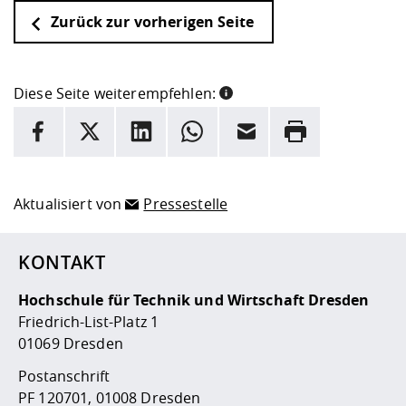
Zurück zur vorherigen Seite
Diese Seite weiterempfehlen:
INFORMATION
Facebook
X
LinkedIn
Whatsapp
E-Mail
Drucken
Hier stehen weitere Informationen und ein Link zur
Date
Aktualisiert von
Pressestelle
KONTAKT
Hochschule für Technik und Wirtschaft Dresden
Friedrich-List-Platz 1
01069 Dresden
Postanschrift
PF 120701, 01008 Dresden