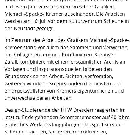
Kompetenz
Career Service
Angebote für
Chancengleichhe
Informatik/Math
Unternehmen
in diesem Jahr verstorbenen Dresdner Grafikers
Vorbereitung auf
Studien- und
Studieren in be
Forschungszent
FIS -
Prototyping und
Kontakt & Berat
Gremien und Ver
Studiengangentw
Michael »Spacke« Kremer auseinander. Die Arbeiten
Formulare und 
Prüfungsordnun
Lebenslagen ode
Lehren, Forsche
Forschungsinfor
werden am 16. Juli vor dem Kulturzentrum Scheune in
Kontakt und Anfahrt
Hochschulgesund
Landbau/Umwelt
Beschaffungsvor
Weiterbilden im 
der Neustadt gezeigt.
Checkliste zum S
Gründung und St
Studienbegleitu
Beratungsangebo
Wissenschaftlich
Im Zentrum der Arbeit des Grafikers Michael »Spacke«
Qualitätssicherung
Klimaschutz & Na
Maschinenbau
und Physik
Studentenwerk 
Formulare und 
Kremer stand vor allem das Sammeln und Verwerten,
Kooperationen u
das Collagieren und neu Kombinieren. Kreativer
Zufall, kombiniert mit einem erstaunlichen Archiv an
Förderverein
Wirtschaftswisse
Digitales Lernen 
Angebote der Age
Internationale T
Vorlagen und Inspirationsquellen bildeten den
Arbeit
Grundstock seiner Arbeit. Sichten, verfremden,
weiterverwenden – so entstanden die meisten und
Qualifizierungsa
eindrucksvollsten von Kremers eigentümlichen und
Fremdsprachen
unverwechselbaren Arbeiten.
Design-Studierende der HTW Dresden reagierten im
Jobs, Praktika, D
jetzt zu Ende gehenden Sommersemester auf 40 Jahre
grafisches Werk des langjährigen Hausgrafikers der
Scheune – sichten, sortieren, reproduzieren,