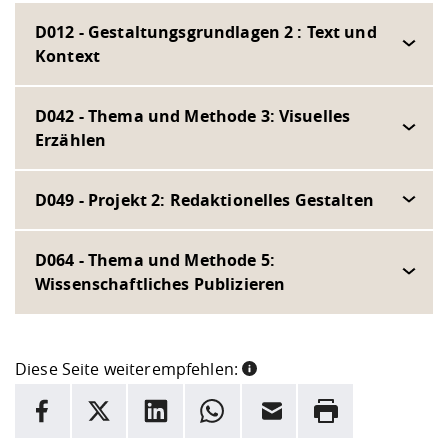
D012 - Gestaltungsgrundlagen 2 : Text und
Kontext
D042 - Thema und Methode 3: Visuelles
Erzählen
D049 - Projekt 2: Redaktionelles Gestalten
D064 - Thema und Methode 5:
Wissenschaftliches Publizieren
Diese Seite weiterempfehlen:
INFORMATION
Facebook
X
LinkedIn
Whatsapp
E-Mail
Drucken
Hier stehen weitere Informationen und ein Link zur
Date