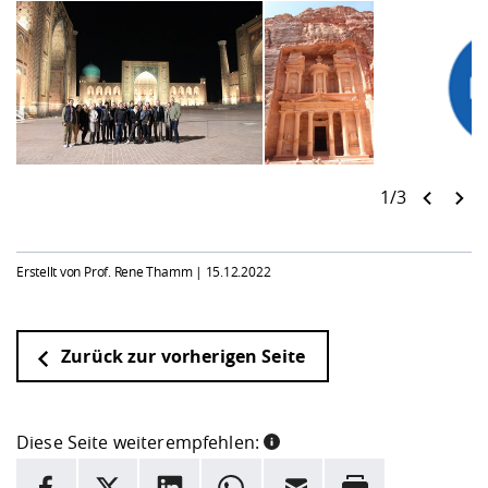
1/3
Erstellt von Prof. Rene Thamm |
15.12.2022
Zurück zur vorherigen Seite
Diese Seite weiterempfehlen:
INFORMATION
Facebook
X
LinkedIn
Whatsapp
E-Mail
Drucken