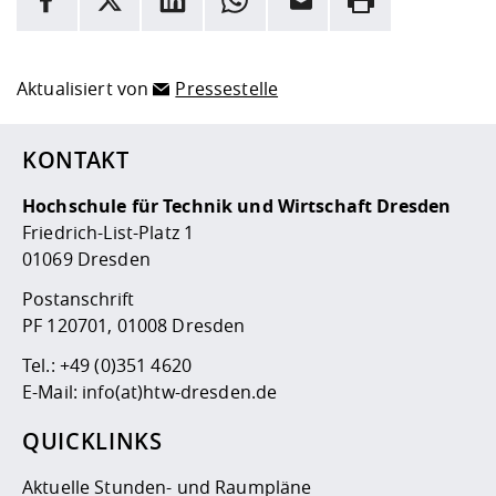
Hier stehen weitere Informationen und ein Link zur
Date
Aktualisiert von
Pressestelle
KONTAKT
Hochschule für Technik und Wirtschaft Dresden
Friedrich-List-Platz 1
01069 Dresden
Postanschrift
PF 120701, 01008 Dresden
Tel.:
+49 (0)351 4620
E-Mail:
info(at)htw-dresden.de
QUICKLINKS
Aktuelle Stunden- und Raumpläne