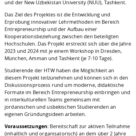
Kompetenz
und der New Uzbekistan University (NUU), Tashkent.
Career Service
Angebote für
Chancengleichhe
Informatik/Math
Unternehmen
Vorbereitung auf
Studien- und
Studieren in be
Forschungszent
FIS -
Prototyping und
Kontakt & Berat
Gremien und Ver
Studiengangentw
Das Ziel des Projektes ist die Entwicklung und
Formulare und 
Prüfungsordnun
Lebenslagen ode
Lehren, Forsche
Forschungsinfor
Erprobung innovativer Lehrmethoden im Bereich
Kontakt und Anfahrt
Hochschulgesund
Landbau/Umwelt
Beschaffungsvor
Weiterbilden im 
Entrepreneurship und der Aufbau einer
Checkliste zum S
Gründung und St
Kooperationsbeziehung zwischen den beteiligten
Studienbegleitu
Beratungsangebo
Wissenschaftlich
Qualitätssicherung
Hochschulen. Das Projekt erstreckt sich über die Jahre
Klimaschutz & Na
Maschinenbau
und Physik
Studentenwerk 
Formulare und 
2023 und 2024 mit je einem Workshop in Dresden,
Kooperationen u
München, Amman und Tashkent (je 7-10 Tage).
Förderverein
Wirtschaftswisse
Digitales Lernen 
Angebote der Age
Internationale T
Studierende der HTW haben die Möglichkeit an
Arbeit
diesem Projekt teilzunehmen und können sich in den
Diskussionsprozess rund um moderne, didaktische
Qualifizierungsa
Formate im Bereich Entrepreneurship einbringen und
Fremdsprachen
in interkulturellen Teams gemeinsam mit
jordanischen und usbekischen Studierenden an
eigenen Gründungsideen arbeiten.
Jobs, Praktika, D
Voraussetzungen
: Bereitschaft zur aktiven Teilnahme
(inhaltlich und organisatorisch) an dem über 2 Jahre