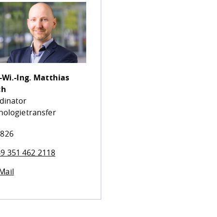
-Wi.-Ing.
Matthias
ch
dinator
nologietransfer
 826
9 351 462 2118
Mail