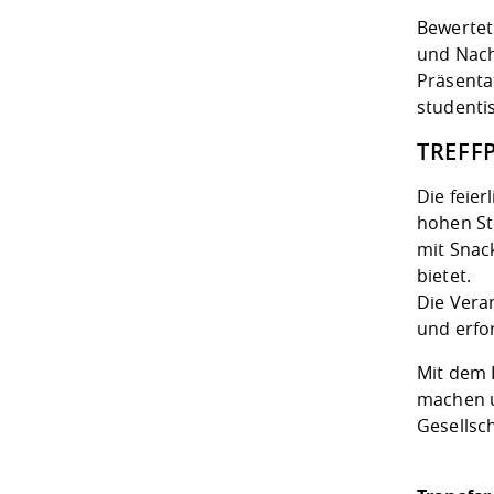
Bewertet
und Nachh
Präsenta
studenti
TREFF
Die feie
hohen St
mit Snac
bietet.
Die Veran
und
erfo
Mit dem 
machen u
Gesellsch