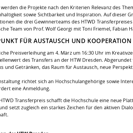
 werden die Projekte nach den Kriterien Relevanz des The
altigkeit sowie Sichtbarkeit und Inspiration. Auf dieser G
tionen die drei Gewinnerteams des HTWD Transferpreises 2
sche Team von Prof. Wolf Georgi mit Toni Friemel, Fabian H
PUNKT FÜR AUSTAUSCH UND KOOPERATION
rliche Preisverleihung am 4. März um 16:30 Uhr im Kreativ
ellenwert des Transfers an der HTW Dresden. Abgerundet w
ks und Getränken, das Raum für Austausch, neue Perspekt
staltung richtet sich an Hochschulangehörige sowie Interes
rdert eine Anmeldung
.
HTWD Transferpreis schafft die Hochschule eine neue Platt
nd setzt zugleich ein starkes Zeichen für den aktiven Dial
aft.