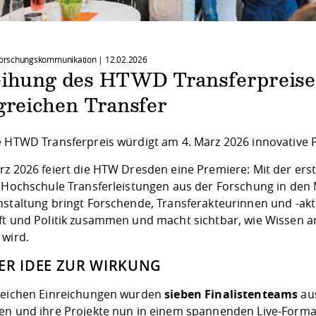
 Forschungskommunikation |
12.02.2026
eihung des HTWD Transferpreises
greichen Transfer
e HTWD Transferpreis würdigt am 4. März 2026 innovative P
rz 2026 feiert die HTW Dresden eine Premiere: Mit der er
e Hochschule Transferleistungen aus der Forschung in den 
nstaltung bringt Forschende, Transferakteurinnen und -ak
ft und Politik zusammen und macht sichtbar, wie Wissen a
 wird.
ER IDEE ZUR WIRKUNG
reichen Einreichungen wurden
sieben Finalistenteams
aus
en und ihre Projekte nun in einem spannenden Live-Format