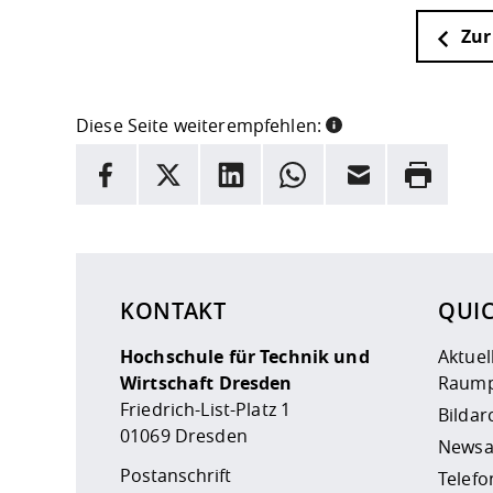
Zur
Diese Seite weiterempfehlen:
INFORMATION
Facebook
X
LinkedIn
Whatsapp
E-Mail
Drucken
Hier stehen weitere Informationen und ein Link z
KONTAKT
QUI
Hochschule für Technik und
Aktuel
Wirtschaft Dresden
Raump
Friedrich-List-Platz 1
Bildar
01069 Dresden
Newsa
Postanschrift
Telefo