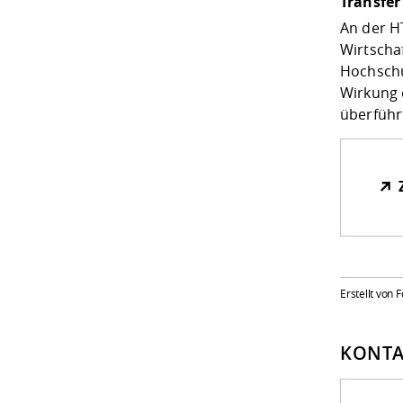
Transfer
An der H
Wirtscha
Hochschu
Wirkung 
überführ
Erstellt von
KONTA