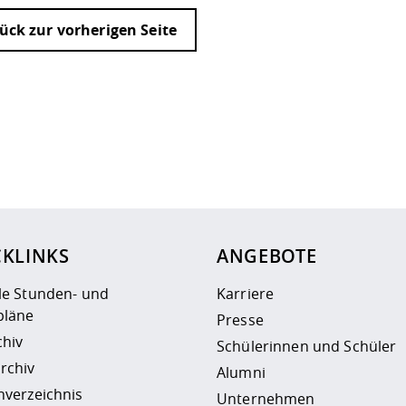
ück zur vorherigen Seite
ur
Datenschutzseite
.
CKLINKS
ANGEBOTE
le Stunden- und
Karriere
läne
Presse
chiv
Schülerinnen und Schüler
rchiv
Alumni
nverzeichnis
Unternehmen