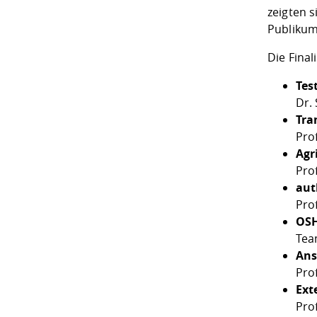
zeigten s
Publikum
Die Fina
Tes
Dr.
Tra
Prof
Agr
Prof
aut
Pro
OSH
Tea
Ans
Pro
Ext
Pro