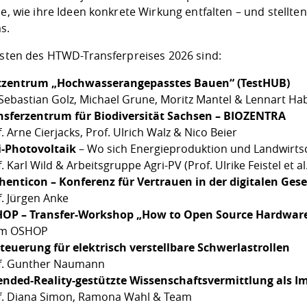
ie, wie ihre Ideen konkrete Wirkung entfalten – und stellt
s.
listen des HTWD-Transferpreises 2026 sind:
tzentrum „Hochwasserangepasstes Bauen“ (TestHUB)
 Sebastian Golz, Michael Grune, Moritz Mantel & Lennart 
nsferzentrum für Biodiversität Sachsen – BIOZENTRA
. Arne Cierjacks, Prof. Ulrich Walz & Nico Beier
i-Photovoltaik
– Wo sich Energieproduktion und Landwirtsc
. Karl Wild & Arbeitsgruppe Agri-PV (Prof. Ulrike Feistel et al.
henticon – Konferenz für Vertrauen in der digitalen Gese
f. Jürgen Anke
OP – Transfer-Workshop „How to Open Source Hardwar
m OSHOP
teuerung für elektrisch verstellbare Schwerlastrollen
f. Gunther Naumann
ended-Reality-gestützte Wissenschaftsvermittlung als I
f. Diana Simon, Ramona Wahl & Team