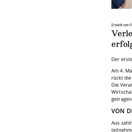
Erstellt von
Verl
erfol
Der erst
Am 4. Mä
rückt di
Die Vera
Wirtscha
getragen
VON D
Aus zahl
teilnehm