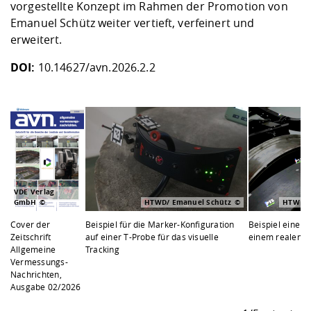
vorgestellte Konzept im Rahmen der Promotion von
Emanuel Schütz weiter vertieft, verfeinert und
erweitert.
DOI:
10.14627/avn.2026.2.2
VDE Verlag
GmbH
HTWD/ Emanuel Schütz
HTWD/ 
Cover der
Beispiel für die Marker-Konfiguration
Beispiel einer 
Zeitschrift
auf einer T-Probe für das visuelle
einem realen M
Allgemeine
Tracking
Vermessungs-
Nachrichten,
Ausgabe 02/2026