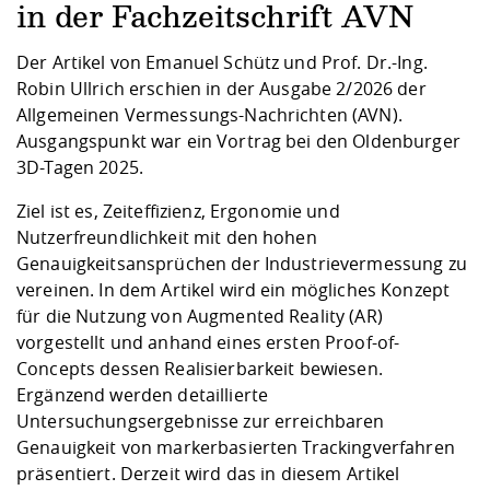
Kompetenz
Career Service
Angebote für
in der Fachzeitschrift AVN
Chancengleichhe
Informatik/Math
Unternehmen
Vorbereitung auf
Studien- und
Studieren in be
Forschungszent
FIS -
Prototyping und
Kontakt & Berat
Gremien und Ver
Studiengangentw
Formulare und 
Der Artikel von Emanuel Schütz und Prof. Dr.-Ing.
Prüfungsordnun
Lebenslagen ode
Lehren, Forsche
Forschungsinfor
Kontakt und Anfahrt
Robin Ullrich erschien in der Ausgabe 2/2026 der
Hochschulgesund
Landbau/Umwelt
Beschaffungsvor
Weiterbilden im 
Allgemeinen Vermessungs-Nachrichten (AVN).
Checkliste zum S
Gründung und St
Ausgangspunkt war ein Vortrag bei den Oldenburger
Studienbegleitu
Beratungsangebo
Wissenschaftlich
Qualitätssicherung
Klimaschutz & Na
Maschinenbau
3D-Tagen 2025.
und Physik
Studentenwerk 
Formulare und 
Kooperationen u
Ziel ist es, Zeiteffizienz, Ergonomie und
Förderverein
Wirtschaftswisse
Nutzerfreundlichkeit mit den hohen
Digitales Lernen 
Angebote der Age
Internationale T
Genauigkeitsansprüchen der Industrievermessung zu
Arbeit
vereinen. In dem Artikel wird ein mögliches Konzept
Qualifizierungsa
für die Nutzung von Augmented Reality (AR)
Fremdsprachen
vorgestellt und anhand eines ersten Proof-of-
Concepts dessen Realisierbarkeit bewiesen.
Ergänzend werden detaillierte
Jobs, Praktika, D
Untersuchungsergebnisse zur erreichbaren
Genauigkeit von markerbasierten Trackingverfahren
präsentiert. Derzeit wird das in diesem Artikel