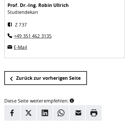
Prof. Dr.-Ing.
Robin Ullrich
Studiendekan
Z 737
+49 351 462 3135
E-Mail
Zurück zur vorherigen Seite
Diese Seite weiterempfehlen:
INFORMATION
Facebook
X
LinkedIn
Whatsapp
E-Mail
Drucken
Hier stehen weitere Informationen und ein Link zur
Date