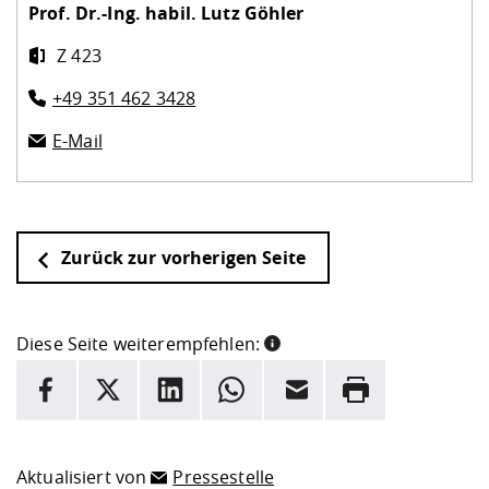
Prof. Dr.-Ing. habil.
Lutz Göhler
Z 423
+49 351 462 3428
E-Mail
Zurück zur vorherigen Seite
Diese Seite weiterempfehlen:
INFORMATION
Facebook
X
LinkedIn
Whatsapp
E-Mail
Drucken
Hier stehen weitere Informationen und ein Link zur
Date
Aktualisiert von
Pressestelle