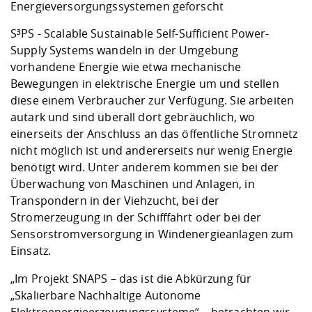
Kompetenz
Energieversorgungssystemen geforscht
Career Service
Angebote für
Chancengleichhe
Informatik/Math
Unternehmen
Vorbereitung auf
Studien- und
Studieren in be
Forschungszent
FIS -
Prototyping und
Kontakt & Berat
Gremien und Ver
Studiengangentw
S³PS - Scalable Sustainable Self-Sufficient Power-
Formulare und 
Prüfungsordnun
Lebenslagen ode
Lehren, Forsche
Forschungsinfor
Supply Systems wandeln in der Umgebung
Kontakt und Anfahrt
Hochschulgesund
Landbau/Umwelt
Beschaffungsvor
Weiterbilden im 
vorhandene Energie wie etwa mechanische
Checkliste zum S
Gründung und St
Bewegungen in elektrische Energie um und stellen
Studienbegleitu
Beratungsangebo
Wissenschaftlich
Qualitätssicherung
diese einem Verbraucher zur Verfügung. Sie arbeiten
Klimaschutz & Na
Maschinenbau
und Physik
Studentenwerk 
Formulare und 
autark und sind überall dort gebräuchlich, wo
Kooperationen u
einerseits der Anschluss an das öffentliche Stromnetz
Förderverein
Wirtschaftswisse
nicht möglich ist und andererseits nur wenig Energie
Digitales Lernen 
Angebote der Age
Internationale T
benötigt wird. Unter anderem kommen sie bei der
Arbeit
Überwachung von Maschinen und Anlagen, in
Qualifizierungsa
Transpondern in der Viehzucht, bei der
Fremdsprachen
Stromerzeugung in der Schifffahrt oder bei der
Sensorstromversorgung in Windenergieanlagen zum
Einsatz.
Jobs, Praktika, D
„Im Projekt SNAPS – das ist die Abkürzung für
„Skalierbare Nachhaltige Autonome