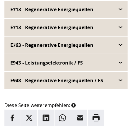
E713 - Regenerative Energiequellen
E713 - Regenerative Energiequellen
E763 - Regenerative Energiequellen
E943 - Leistungselektronik / FS
E948 - Regenerative Energiequellen / FS
Diese Seite weiterempfehlen:
INFORMATION
Facebook
X
LinkedIn
Whatsapp
E-Mail
Drucken
Hier stehen weitere Informationen und ein Link zur
Date