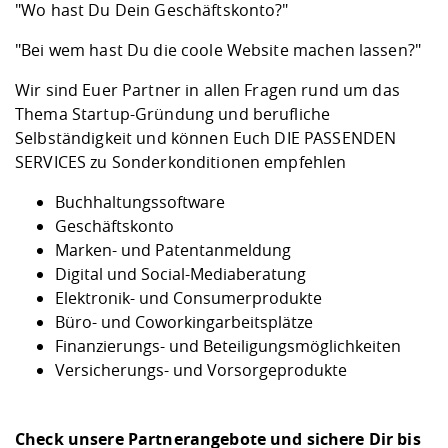
Kompetenz
"Wo hast Du Dein Geschäftskonto?"
Career Service
Angebote für
Chancengleichhe
Informatik/Math
Unternehmen
Vorbereitung auf
Studien- und
Studieren in be
Forschungszent
FIS -
Prototyping und
Kontakt & Berat
Gremien und Ver
Studiengangentw
"Bei wem hast Du die coole Website machen lassen?"
Formulare und 
Prüfungsordnun
Lebenslagen ode
Lehren, Forsche
Forschungsinfor
Kontakt und Anfahrt
Hochschulgesund
Landbau/Umwelt
Beschaffungsvor
Wir sind Euer Partner in allen Fragen rund um das
Weiterbilden im 
Checkliste zum S
Gründung und St
Thema Startup-Gründung und berufliche
Studienbegleitu
Beratungsangebo
Wissenschaftlich
Selbständigkeit und können Euch DIE PASSENDEN
Qualitätssicherung
Klimaschutz & Na
Maschinenbau
und Physik
Studentenwerk 
Formulare und 
SERVICES zu Sonderkonditionen empfehlen
Kooperationen u
Buchhaltungssoftware
Förderverein
Wirtschaftswisse
Digitales Lernen 
Angebote der Age
Internationale T
Geschäftskonto
Arbeit
Marken- und Patentanmeldung
Digital und Social-Mediaberatung
Qualifizierungsa
Elektronik- und Consumerprodukte
Fremdsprachen
Büro- und Coworkingarbeitsplätze
Finanzierungs- und Beteiligungsmöglichkeiten
Versicherungs- und Vorsorgeprodukte
Jobs, Praktika, D
Check unsere Partnerangebote und sichere Dir bis