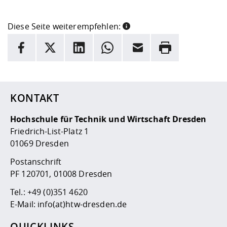
Diese Seite weiterempfehlen:
INFORMATION
Facebook
X
LinkedIn
Whatsapp
E-Mail
Drucken
Hier stehen weitere Informationen und ein Link zur
Date
KONTAKT
Hochschule für Technik und Wirtschaft Dresden
Friedrich-List-Platz 1
01069 Dresden
Postanschrift
PF 120701, 01008 Dresden
Tel.:
+49 (0)351 4620
E-Mail:
info(at)htw-dresden.de
QUICKLINKS