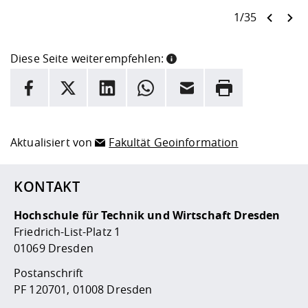
1/35
Diese Seite weiterempfehlen:
INFORMATION
Facebook
X
LinkedIn
Whatsapp
E-Mail
Drucken
Hier stehen weitere Informationen und ein Link zur
Date
Aktualisiert von
Fakultät Geoinformation
KONTAKT
Hochschule für Technik und Wirtschaft Dresden
Friedrich-List-Platz 1
01069 Dresden
Postanschrift
PF 120701, 01008 Dresden