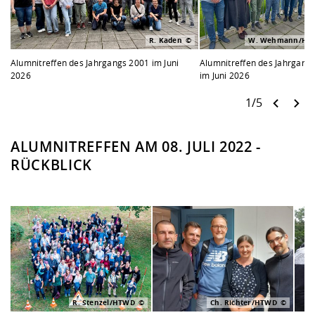
R. Kaden
W. Wehmann/HT
Alumnitreffen des Jahrgangs 2001 im Juni
Alumnitreffen des Jahrgang
2026
im Juni 2026
1/5
ALUMNITREFFEN AM 08. JULI 2022 -
RÜCKBLICK
R. Stenzel/HTWD
Ch. Richter/HTWD