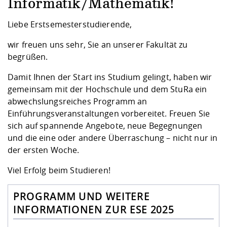
Kompetenz
Informatik/Mathematik!
Career Service
Angebote für
Chancengleichhe
Informatik/Math
Unternehmen
Vorbereitung auf
Studien- und
Studieren in be
Forschungszent
FIS -
Prototyping und
Kontakt & Berat
Gremien und Ver
Studiengangentw
Liebe Erstsemesterstudierende,
Formulare und 
Prüfungsordnun
Lebenslagen ode
Lehren, Forsche
Forschungsinfor
Kontakt und Anfahrt
Hochschulgesund
Landbau/Umwelt
Beschaffungsvor
wir freuen uns sehr, Sie an unserer Fakultät zu
Weiterbilden im 
Checkliste zum S
Gründung und St
begrüßen.
Studienbegleitu
Beratungsangebo
Wissenschaftlich
Qualitätssicherung
Klimaschutz & Na
Maschinenbau
Damit Ihnen der Start ins Studium gelingt, haben wir
und Physik
Studentenwerk 
Formulare und 
Kooperationen u
gemeinsam mit der Hochschule und dem StuRa ein
abwechslungsreiches Programm an
Förderverein
Wirtschaftswisse
Digitales Lernen 
Angebote der Age
Internationale T
Einführungsveranstaltungen vorbereitet. Freuen Sie
Arbeit
sich auf spannende Angebote, neue Begegnungen
und die eine oder andere Überraschung – nicht nur in
Qualifizierungsa
der ersten Woche.
Fremdsprachen
Viel Erfolg beim Studieren!
Jobs, Praktika, D
PROGRAMM UND WEITERE
INFORMATIONEN ZUR ESE 2025