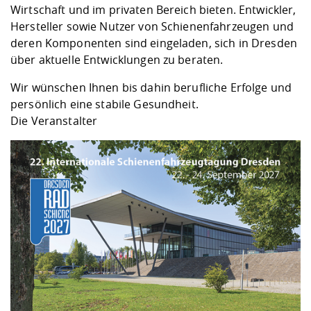
Kompetenz
Career Service
Angebote für
Wirtschaft und im privaten Bereich bieten. Entwickler,
Chancengleichhe
Informatik/Math
Unternehmen
Hersteller sowie Nutzer von Schienenfahrzeugen und
Vorbereitung auf
Studien- und
Studieren in be
Forschungszent
FIS -
Prototyping und
Kontakt & Berat
Gremien und Ver
Studiengangentw
Formulare und 
deren Komponenten sind eingeladen, sich in Dresden
Prüfungsordnun
Lebenslagen ode
Lehren, Forsche
Forschungsinfor
Kontakt und Anfahrt
Hochschulgesund
Landbau/Umwelt
Beschaffungsvor
über aktuelle Entwicklungen zu beraten.
Weiterbilden im 
Checkliste zum S
Gründung und St
Wir wünschen Ihnen bis dahin berufliche Erfolge und
Studienbegleitu
Beratungsangebo
Wissenschaftlich
Qualitätssicherung
persönlich eine stabile Gesundheit.
Klimaschutz & Na
Maschinenbau
und Physik
Studentenwerk 
Formulare und 
Die Veranstalter
Kooperationen u
Förderverein
Wirtschaftswisse
Digitales Lernen 
Angebote der Age
Internationale T
Arbeit
Qualifizierungsa
Fremdsprachen
Jobs, Praktika, D