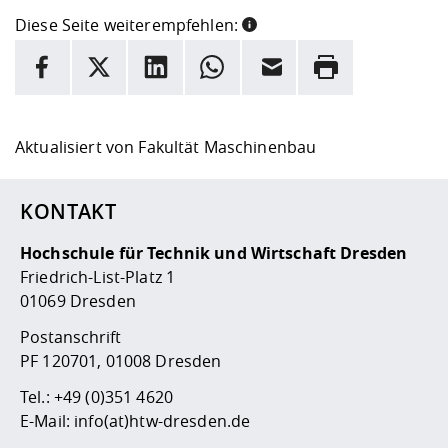
Diese Seite weiterempfehlen:
INFORMATION
Facebook
X
LinkedIn
Whatsapp
E-Mail
Drucken
Hier stehen weitere Informationen und ein Link zur
Date
Aktualisiert von
Fakultät Maschinenbau
KONTAKT
Hochschule für Technik und Wirtschaft Dresden
Friedrich-List-Platz 1
01069 Dresden
Postanschrift
PF 120701, 01008 Dresden
Tel.:
+49 (0)351 4620
E-Mail:
info(at)htw-dresden.de