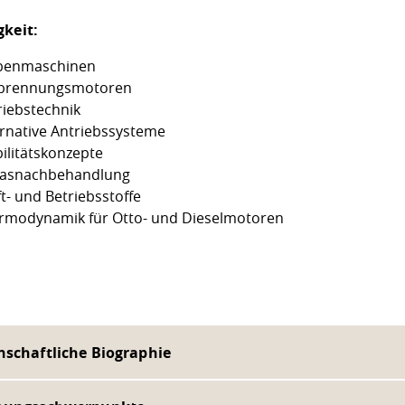
gkeit:
benmaschinen
brennungsmotoren
riebstechnik
ernative Antriebssysteme
ilitätskonzepte
asnachbehandlung
t- und Betriebsstoffe
rmodynamik für Otto- und Dieselmotoren
nschaftliche Biographie