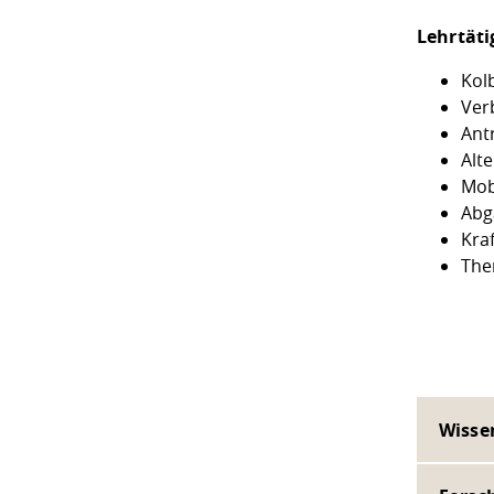
Lehrtäti
Kol
Ver
Ant
Alt
Mob
Abg
Kraf
The
Wisse