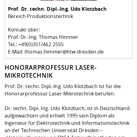
Kompetenz
Career Service
Angebote für
Chancengleichhe
Informatik/Math
Unternehmen
Prof. Dr. techn. Dipl.-Ing.
Udo Klotzbach
Vorbereitung auf
Studien- und
Studieren in be
Forschungszent
FIS -
Prototyping und
Kontakt & Berat
Gremien und Ver
Studiengangentw
Formulare und 
Bereich Produktionstechnik
Prüfungsordnun
Lebenslagen ode
Lehren, Forsche
Forschungsinfor
Kontakt und Anfahrt
Hochschulgesund
Landbau/Umwelt
Beschaffungsvor
Weiterbilden im 
Kontakt über:
Checkliste zum S
Gründung und St
Prof. Dr.-Ing. Thomas Himmer
Studienbegleitu
Beratungsangebo
Wissenschaftlich
Qualitätssicherung
Tel.: +49(0)351/462 2555
Klimaschutz & Na
Maschinenbau
und Physik
Studentenwerk 
Formulare und 
E-Mail: thomas.himmer@htw-dresden.de
Kooperationen u
Förderverein
Wirtschaftswisse
HONORARPROFESSUR LASER-
Digitales Lernen 
Angebote der Age
Internationale T
MIKROTECHNIK
Arbeit
Prof. Dr. techn. Dipl.-Ing. Udo Klotzbach ist für die
Qualifizierungsa
Honorarprofessur Laser-Mikrotechnik berufen.
Fremdsprachen
Dr. techn. Dipl. Ing. Udo Klotzbach, ist in Deutschland
Jobs, Praktika, D
aufgewachsen und erhielt 1995 sein Diplom als
Ingenieur für Elektrotechnik und Informationstechnik
an der Technischen Universität Dresden –