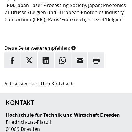
LPM, Japan Laser Processing Society, Japan; Photonics
21 Brüssel/Belgien und European Photonics Industry
Consortium (EPIC); Paris/Frankreich; Brüssel/Belgien.
Diese Seite weiterempfehlen:
INFORMATION
Facebook
X
LinkedIn
Whatsapp
E-Mail
Drucken
Hier stehen weitere Informationen und ein Link zur
Date
Aktualisiert von
Udo Klotzbach
KONTAKT
Hochschule für Technik und Wirtschaft Dresden
Friedrich-List-Platz 1
01069 Dresden