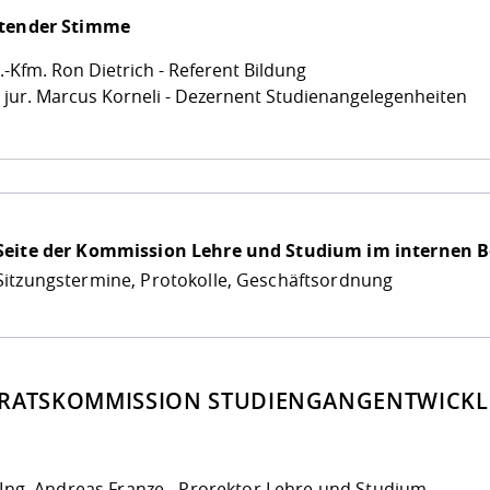
atender Stimme
.-Kfm. Ron Dietrich - Referent Bildung
. jur. Marcus Korneli - Dezernent Studienangelegenheiten
Seite der Kommission Lehre und Studium im internen Ber
Sitzungstermine, Protokolle, Geschäftsordnung
RATSKOMMISSION STUDIENGANGENTWICK
.-Ing. Andreas Franze - Prorektor Lehre und Studium