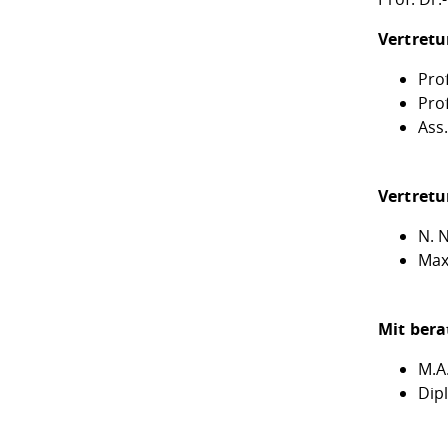
Vertretu
Prof
Pro
Ass
Vertretu
N. N
Maxi
Mit ber
M.A
Dip