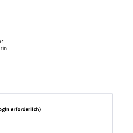
er
orin
gin erforderlich)