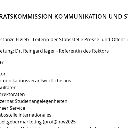
RATSKOMMISSION KOMMUNIKATION UND S
stanze Elgleb - Leiterin der Stabsstelle Presse- und Öffentl
retung: Dr. Reingard Jäger - Referentin des Rektors
er
tor
munikationsverantwortliche aus :
kultäten
rorektoraten
ezernat Studienangelegenheiten
reer Service
absstelle Internationales
rbeitgebermarketing (prof@htw2025