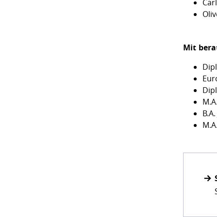
Car
Oli
Mit ber
Dip
Eur
Dip
M.A
B.A.
M.A