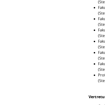
(St
Faku
(Ste
Fak
(Ste
Faku
(Ste
Fak
(Ste
Fak
(Ste
Fak
(Ste
Prof
(Ste
Vertretu