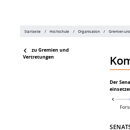
Startseite
Hochschule
Organisation
Gremien und
zu Gremien und
Kom
Vertretungen
Der Sen
einsetze
Lehre und Studium
Studiengangentwicklung
For
SENAT