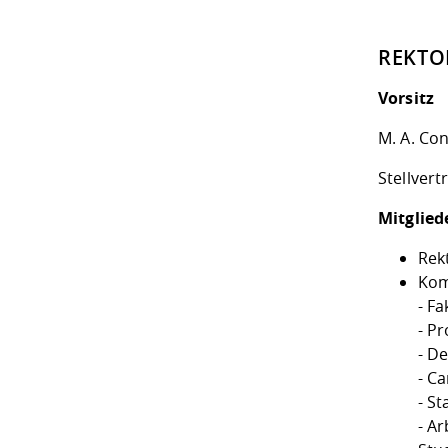
REKTO
Vorsitz
M. A. Con
Stellvert
Mitglied
Rek
Kom
- Fa
- P
- D
- Ca
- St
- A