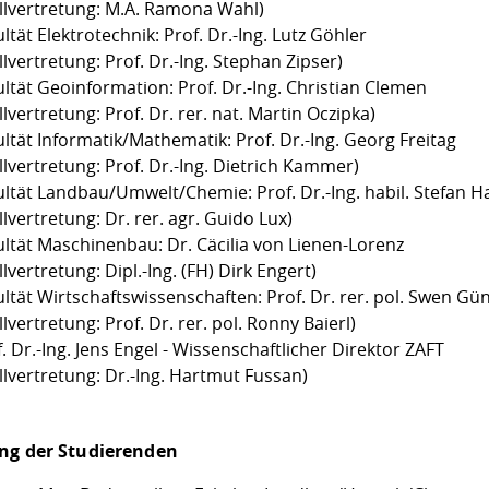
ellvertretung: M.A. Ramona Wahl)
ltät Elektrotechnik: Prof. Dr.-Ing. Lutz Göhler
llvertretung: Prof. Dr.-Ing. Stephan Zipser)
ultät Geoinformation: Prof. Dr.-Ing. Christian Clemen
llvertretung: Prof. Dr. rer. nat. Martin Oczipka)
ltät Informatik/Mathematik: Prof. Dr.-Ing. Georg Freitag
llvertretung: Prof. Dr.-Ing. Dietrich Kammer)
ultät Landbau/Umwelt/Chemie: Prof. Dr.-Ing. habil. Stefan H
llvertretung: Dr. rer. agr. Guido Lux)
ultät Maschinenbau: Dr. Cäcilia von Lienen-Lorenz
llvertretung: Dipl.-Ing. (FH) Dirk Engert)
ultät Wirtschaftswissenschaften: Prof. Dr. rer. pol. Swen Gü
llvertretung: Prof. Dr. rer. pol. Ronny Baierl)
. Dr.-Ing. Jens Engel - Wissenschaftlicher Direktor ZAFT
llvertretung: Dr.-Ing. Hartmut Fussan)
ng der Studierenden