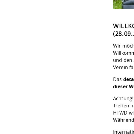
WILLK
(28.09.
Wir möch
Willkomm
und den 
Verein
fa
Das
deta
dieser W
Achtung!
Treffen 
HTWD wird
Während 
Internat