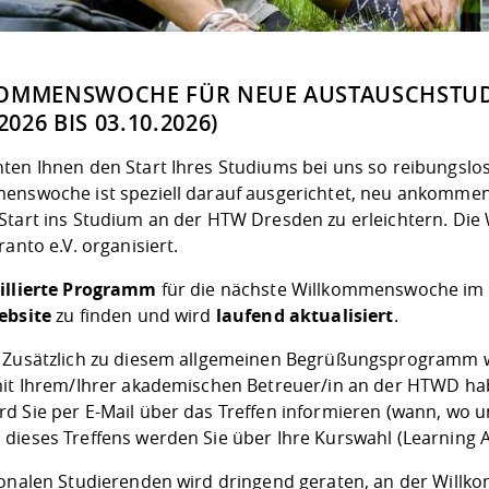
OMMENSWOCHE FÜR NEUE AUSTAUSCHSTUDIE
2026 BIS 03.10.2026)
ten Ihnen den Start Ihres Studiums bei uns so reibungslos
enswoche ist speziell darauf ausgerichtet, neu ankomm
Start ins Studium an der HTW Dresden zu erleichtern. D
ranto e.V.
organisiert.
illierte Programm
für die nächste Willkommenswoche im
ebsite
zu finden und wird
laufend aktualisiert
.
 Zusätzlich zu diesem allgemeinen Begrüßungsprogramm
mit Ihrem/Ihrer akademischen Betreuer/in an der HTWD hab
 Sie per E-Mail über das Treffen informieren (wann, wo un
dieses Treffens werden Sie über Ihre Kurswahl (Learning
ionalen Studierenden wird dringend geraten, an der Will