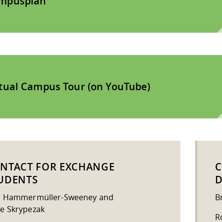
mpusplan
rtual Campus Tour (on YouTube)
NTACT FOR EXCHANGE
C
UDENTS
D
s Hammermüller-Sweeney and
B
e Skrypezak
R