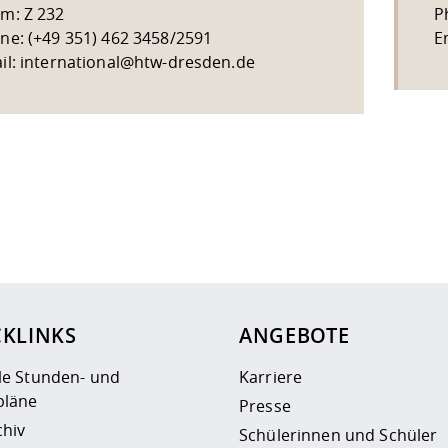
m: Z 232
P
ne: (+49 351) 462 3458/2591
E
il: international@htw-dresden.de
ur
Datenschutzseite
.
CKLINKS
ANGEBOTE
le Stunden- und
Karriere
läne
Presse
chiv
Schülerinnen und Schüler