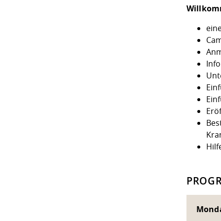
Willko
ein
Cam
Anm
Inf
Unt
Ein
Ein
Eröf
Bes
Kra
Hil
PROGR
Monda