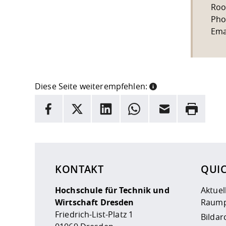
Roo
Pho
Ema
Diese Seite weiterempfehlen:
INFORMATION
Facebook
X
LinkedIn
Whatsapp
E-Mail
Drucken
Hier stehen weitere Informationen und ein Link z
KONTAKT
QUI
Hochschule für Technik und
Aktuel
Wirtschaft Dresden
Raump
Friedrich-List-Platz 1
Bildar