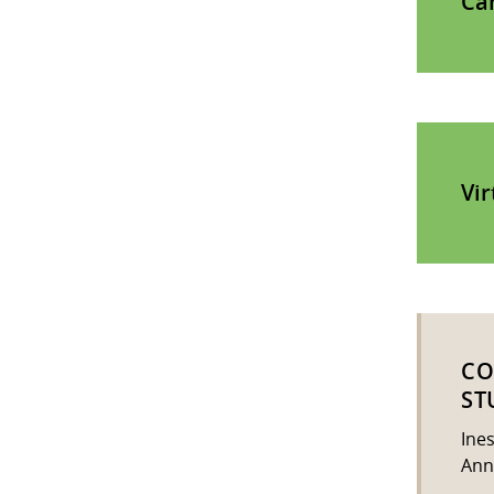
Ca
Vi
CO
ST
Ine
Ann