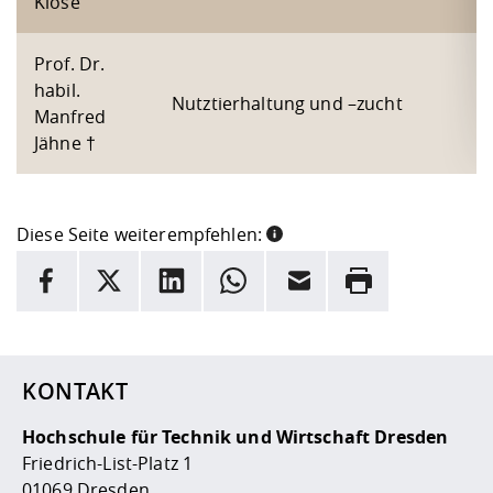
Klose
Prof. Dr.
habil.
Nutztierhaltung und –zucht
Manfred
Jähne †
Diese Seite weiterempfehlen:
INFORMATION
Facebook
X
LinkedIn
Whatsapp
E-Mail
Drucken
Hier stehen weitere Informationen und ein Link zur
Date
KONTAKT
Hochschule für Technik und Wirtschaft Dresden
Friedrich-List-Platz 1
01069 Dresden