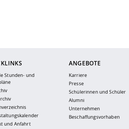
ur
Datenschutzseite
.
CKLINKS
ANGEBOTE
le Stunden- und
Karriere
läne
Presse
chiv
Schülerinnen und Schüler
rchiv
Alumni
nverzeichnis
Unternehmen
staltungskalender
Beschaffungsvorhaben
t und Anfahrt