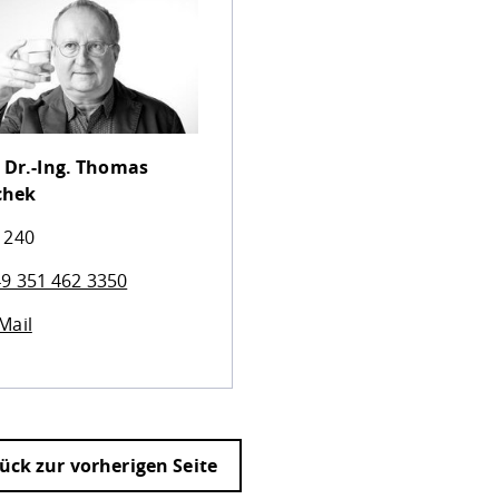
 Dr.-Ing.
Thomas
chek
 240
9 351 462 3350
Mail
ück zur vorherigen Seite