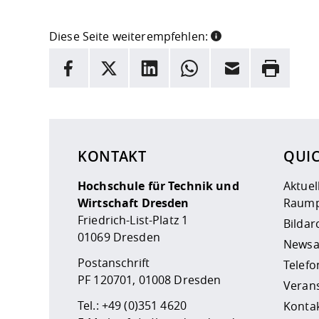
Diese Seite weiterempfehlen:
INFORMATION
Facebook
X
LinkedIn
Whatsapp
E-Mail
Drucken
Hier stehen weitere Informationen und ein Link z
KONTAKT
QUI
Hochschule für Technik und
Aktuel
Wirtschaft Dresden
Raump
Friedrich-List-Platz 1
Bildar
01069 Dresden
Newsa
Postanschrift
Telefo
PF 120701, 01008 Dresden
Veran
Tel.:
+49 (0)351 4620
Kontak