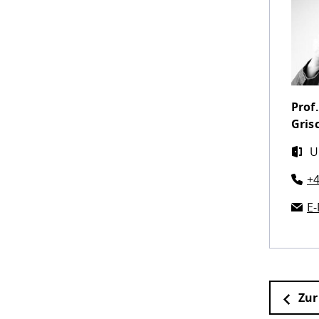
Prof.
Gris
U
+4
E-
Zur