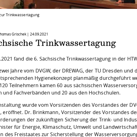
zur Trinkwassertagung
 Thomas Grischek |
24.09.2021
ächsische Trinkwassertagung
.2021 fand die 6. Sächsische Trinkwassertagung in der HTW
r zwei Jahre vom DVGW, der DREWAG, der TU Dresden und 
tsprechenden Hygienekonzept planmäßig durchgeführt wer
120 Teilnehmern kamen 60 aus sächsischen Wasserversor
 und Fachverbänden und 20 aus den Hochschulen.
nstaltung wurde vom Vorsitzenden des Vorstandes der D
, eröffnet. Dr. Brinkmann, Vorsitzender des Vorstandes de
rderungen der zukünftigen Sicherung der Trink- und Indu
nister für Energie, Klimaschutz, Umwelt und Landwirtschaft
en des Freistaates zur Sicherstellung der Wasserversorgun