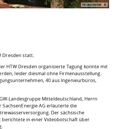
Fircks/DVGW
 Dresden statt.
der HTW Dresden organisierte Tagung konnte mit
den, leider diesmal ohne Firmenausstellung.
gungsunternehmen, 40 aus Ingenieurbüros,
VGW-Landesgruppe Mitteldeutschland, Herrn
r SachsenEnergie AG erläuterte die
striewasserversorgung. Der sächsische
 berichtete in einer Videobotschaft über
g.