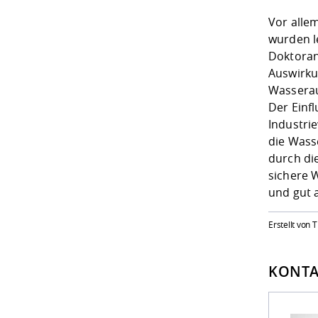
Vor alle
wurden l
Doktoran
Auswirku
Wasserau
Der Einf
Industri
die Wass
durch di
sichere 
und gut 
Erstellt von
KONTA