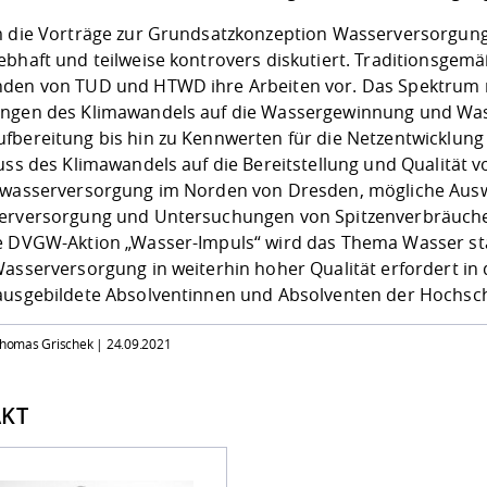
m die Vorträge zur Grundsatzkonzeption Wasserversorgun
ebhaft und teilweise kontrovers diskutiert. Traditionsgemä
den von TUD und HTWD ihre Arbeiten vor. Das Spektrum 
ngen des Klimawandels auf die Wassergewinnung und Wasse
fbereitung bis hin zu Kennwerten für die Netzentwicklung
luss des Klimawandels auf die Bereitstellung und Qualität 
ewasserversorgung im Norden von Dresden, mögliche Auswi
erversorgung und Untersuchungen von Spitzenverbräuche
e DVGW-Aktion „Wasser-Impuls“ wird das Thema Wasser stä
Wasserversorgung in weiterhin hoher Qualität erfordert i
ausgebildete Absolventinnen und Absolventen der Hochsc
 Thomas Grischek |
24.09.2021
KT