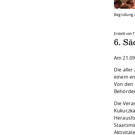
Begrüßung 
Erstellt von
6. S
Am 21.09
Die alle
einem en
Von den 
Behörden
Die Vera
Kukuczka
Herausfo
Staatsmi
Aktivität