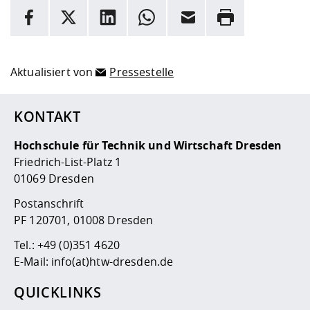
INFORMATION
Facebook
X
LinkedIn
Whatsapp
E-Mail
Drucken
Hier stehen weitere Informationen und ein Link zur
Date
Aktualisiert von
Pressestelle
KONTAKT
Hochschule für Technik und Wirtschaft Dresden
Friedrich-List-Platz 1
01069 Dresden
Postanschrift
PF 120701, 01008 Dresden
Tel.:
+49 (0)351 4620
E-Mail:
info(at)htw-dresden.de
QUICKLINKS