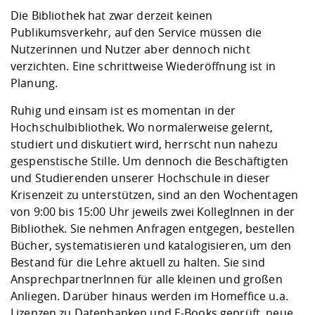
Kompetenz
Career Service
Angebote für
Chancengleichhe
Informatik/Math
Unternehmen
Die Bibliothek hat zwar derzeit keinen
Vorbereitung auf
Studien- und
Studieren in be
Forschungszent
FIS -
Prototyping und
Kontakt & Berat
Gremien und Ver
Studiengangentw
Publikumsverkehr, auf den Service müssen die
Formulare und 
Prüfungsordnun
Lebenslagen ode
Lehren, Forsche
Forschungsinfor
Nutzerinnen und Nutzer aber dennoch nicht
Kontakt und Anfahrt
Hochschulgesund
Landbau/Umwelt
Beschaffungsvor
Weiterbilden im 
verzichten. Eine schrittweise Wiederöffnung ist in
Checkliste zum S
Gründung und St
Planung.
Studienbegleitu
Beratungsangebo
Wissenschaftlich
Qualitätssicherung
Klimaschutz & Na
Maschinenbau
und Physik
Studentenwerk 
Formulare und 
Ruhig und einsam ist es momentan in der
Kooperationen u
Hochschulbibliothek. Wo normalerweise gelernt,
studiert und diskutiert wird, herrscht nun nahezu
Förderverein
Wirtschaftswisse
Digitales Lernen 
Angebote der Age
Internationale T
gespenstische Stille. Um dennoch die Beschäftigten
Arbeit
und Studierenden unserer Hochschule in dieser
Krisenzeit zu unterstützen, sind an den Wochentagen
Qualifizierungsa
von 9:00 bis 15:00 Uhr jeweils zwei KollegInnen in der
Fremdsprachen
Bibliothek. Sie nehmen Anfragen entgegen, bestellen
Bücher, systematisieren und katalogisieren, um den
Bestand für die Lehre aktuell zu halten. Sie sind
Jobs, Praktika, D
AnsprechpartnerInnen für alle kleinen und großen
Anliegen. Darüber hinaus werden im Homeffice u.a.
Lizenzen zu Datenbanken und E-Books geprüft, neue