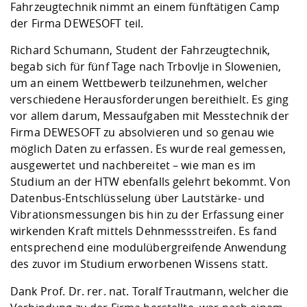
Kompetenz
Fahrzeugtechnik nimmt an einem fünftätigen Camp
Career Service
Angebote für
Chancengleichhe
Informatik/Math
Unternehmen
der Firma DEWESOFT teil.
Vorbereitung auf
Studien- und
Studieren in be
Forschungszent
FIS -
Prototyping und
Kontakt & Berat
Gremien und Ver
Studiengangentw
Formulare und 
Prüfungsordnun
Lebenslagen ode
Lehren, Forsche
Forschungsinfor
Richard Schumann, Student der Fahrzeugtechnik,
Kontakt und Anfahrt
Hochschulgesund
Landbau/Umwelt
Beschaffungsvor
Weiterbilden im 
begab sich für fünf Tage nach Trbovlje in Slowenien,
Checkliste zum S
Gründung und St
um an einem Wettbewerb teilzunehmen, welcher
Studienbegleitu
Beratungsangebo
Wissenschaftlich
Qualitätssicherung
verschiedene Herausforderungen bereithielt. Es ging
Klimaschutz & Na
Maschinenbau
und Physik
Studentenwerk 
Formulare und 
vor allem darum, Messaufgaben mit Messtechnik der
Kooperationen u
Firma DEWESOFT zu absolvieren und so genau wie
Förderverein
Wirtschaftswisse
möglich Daten zu erfassen. Es wurde real gemessen,
Digitales Lernen 
Angebote der Age
Internationale T
ausgewertet und nachbereitet – wie man es im
Arbeit
Studium an der HTW ebenfalls gelehrt bekommt. Von
Qualifizierungsa
Datenbus-Entschlüsselung über Lautstärke- und
Fremdsprachen
Vibrationsmessungen bis hin zu der Erfassung einer
wirkenden Kraft mittels Dehnmessstreifen. Es fand
entsprechend eine modulübergreifende Anwendung
Jobs, Praktika, D
des zuvor im Studium erworbenen Wissens statt.
Dank Prof. Dr. rer. nat. Toralf Trautmann, welcher die