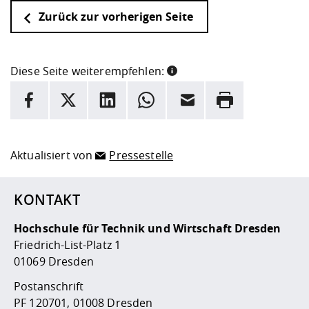
Zurück zur vorherigen Seite
Diese Seite weiterempfehlen:
INFORMATION
Facebook
X
LinkedIn
Whatsapp
E-Mail
Drucken
Hier stehen weitere Informationen und ein Link zur
Date
Aktualisiert von
Pressestelle
KONTAKT
Hochschule für Technik und Wirtschaft Dresden
Friedrich-List-Platz 1
01069 Dresden
Postanschrift
PF 120701, 01008 Dresden