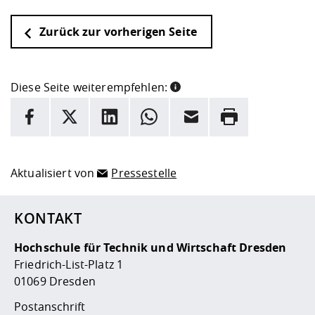
Zurück zur vorherigen Seite
Diese Seite weiterempfehlen:
INFORMATION
Facebook
X
LinkedIn
Whatsapp
E-Mail
Drucken
Hier stehen weitere Informationen und ein Link zur
Date
Aktualisiert von
Pressestelle
KONTAKT
Hochschule für Technik und Wirtschaft Dresden
Friedrich-List-Platz 1
01069 Dresden
Postanschrift