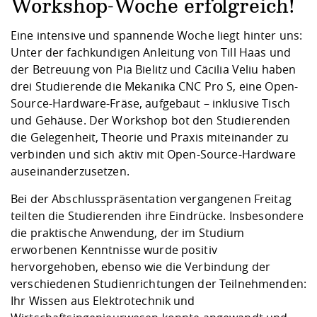
Kompetenz
Workshop-Woche erfolgreich!
Career Service
Angebote für
Chancengleichhe
Informatik/Math
Unternehmen
Vorbereitung auf
Studien- und
Studieren in be
Forschungszent
FIS -
Prototyping und
Kontakt & Berat
Gremien und Ver
Studiengangentw
Formulare und 
Eine intensive und spannende Woche liegt hinter uns:
Prüfungsordnun
Lebenslagen ode
Lehren, Forsche
Forschungsinfor
Unter der fachkundigen Anleitung von Till Haas und
Kontakt und Anfahrt
Hochschulgesund
Landbau/Umwelt
Beschaffungsvor
Weiterbilden im 
der Betreuung von Pia Bielitz und Cäcilia Veliu haben
Checkliste zum S
Gründung und St
drei Studierende die Mekanika CNC Pro S, eine Open-
Studienbegleitu
Beratungsangebo
Wissenschaftlich
Qualitätssicherung
Source-Hardware-Fräse, aufgebaut – inklusive Tisch
Klimaschutz & Na
Maschinenbau
und Physik
Studentenwerk 
Formulare und 
und Gehäuse. Der Workshop bot den Studierenden
Kooperationen u
die Gelegenheit, Theorie und Praxis miteinander zu
Förderverein
Wirtschaftswisse
verbinden und sich aktiv mit Open-Source-Hardware
Digitales Lernen 
Angebote der Age
Internationale T
auseinanderzusetzen.
Arbeit
Bei der Abschlusspräsentation vergangenen Freitag
Qualifizierungsa
teilten die Studierenden ihre Eindrücke. Insbesondere
Fremdsprachen
die praktische Anwendung, der im Studium
erworbenen Kenntnisse wurde positiv
Jobs, Praktika, D
hervorgehoben, ebenso wie die Verbindung der
verschiedenen Studienrichtungen der Teilnehmenden:
Ihr Wissen aus Elektrotechnik und