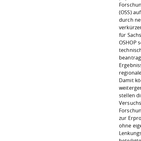
Forschung
(OSS) au
durch ne
verkürze
für Sach
OSHOP so
technisc
beantrag
Ergebniss
regional
Damit kö
weiterge
stellen 
Versuchs
Forschung
zur Erpr
ohne eig
Lenkungs
beteilig