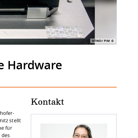
HTWD/ PIM
ce Hardware
Kontakt
hofer-
tz stellt
e für
 des