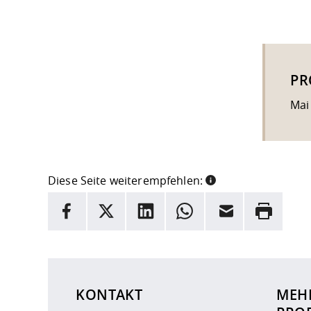
PR
Mai
Diese Seite weiterempfehlen:
INFORMATION
Facebook
X
LinkedIn
Whatsapp
E-Mail
Drucken
Hier stehen weitere Informationen und ein Link z
KONTAKT
MEH