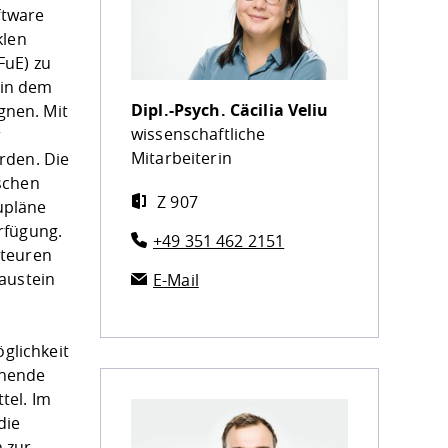
ftware
klen
FuE) zu
 in dem
Dipl.-Psych.
Cäcilia Veliu
gnen. Mit
wissenschaftliche
r
Mitarbeiterin
rden. Die
schen
Z 907
aupläne
rfügung.
+49 351 462 2151
kteuren
austein
E-Mail
öglichkeit
chende
tel. Im
die
 zur