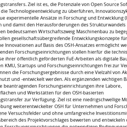
stransfers. Ziel ist es, die Potenziale von Open Source So
f die Technologieentwicklung zu überführen, Innovationszy
ue experimentelle Ansätze in Forschung und Entwicklung (
n und damit den Herausforderungen des Strukturwandels
sen bedeutsamen Wirtschaftszweig Maschinenbau zu bege
llen gesellschaftsübergreifende Entwicklungskonzepte fü
he Innovationen auf Basis des OSH-Ansatzes ermöglicht we
enden Forschungseinrichtungen stellen hierfür die techni
e ihrer öffentlich geförderten FuE-Arbeiten als digitale B
en KMU, Startups und Forschungseinrichtungen frei zur Ve
nnen die Forschungsergebnisse durch eine Vielzahl von A
nutzt und -entwickelt werden. Als ergänzenden wichtigen B
die beantragenden Forschungseinrichtungen ihre Labore,
flächen und Werkstätten für den OSH-basierten
stransfer zur Verfügung. Ziel ist eine niedrigschwellige M
obung weiterentwickelter OSH für Unternehmen und Fors
ene Versuchsfelder und ohne umfangreiche Investitionsmit
bereich des Projektvorschlages bewerten und entwickeln 
ten Forschungseinrichtungen die notwendigen Bedingungen