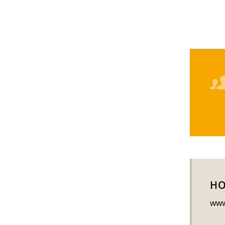
HO
www