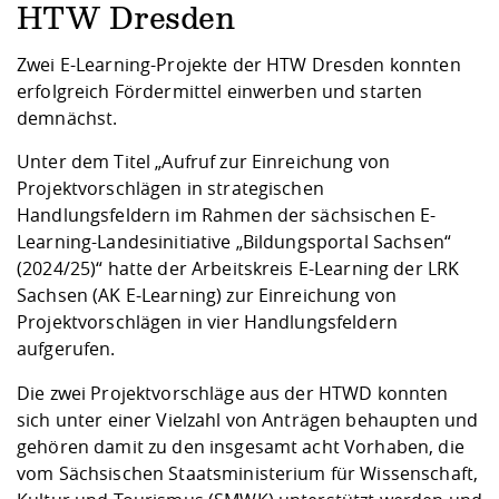
Kompetenz
Career Service
Angebote für
HTW Dresden
Chancengleichhe
Informatik/Math
Unternehmen
Vorbereitung auf
Studien- und
Studieren in be
Forschungszent
FIS -
Prototyping und
Kontakt & Berat
Gremien und Ver
Studiengangentw
Formulare und 
Zwei E-Learning-Projekte der HTW Dresden konnten
Prüfungsordnun
Lebenslagen ode
Lehren, Forsche
Forschungsinfor
Kontakt und Anfahrt
erfolgreich Fördermittel einwerben und starten
Hochschulgesund
Landbau/Umwelt
Beschaffungsvor
Weiterbilden im 
demnächst.
Checkliste zum S
Gründung und St
Studienbegleitu
Beratungsangebo
Wissenschaftlich
Qualitätssicherung
Unter dem Titel „
Aufruf zur Einreichung von
Klimaschutz & Na
Maschinenbau
und Physik
Studentenwerk 
Formulare und 
Projektvorschlägen in strategischen
Kooperationen u
Handlungsfeldern im Rahmen der sächsischen E-
Förderverein
Wirtschaftswisse
Learning-Landesinitiative „Bildungsportal Sachsen“
Digitales Lernen 
Angebote der Age
Internationale T
(2024/25)
“ hatte der Arbeitskreis E-Learning der LRK
Arbeit
Sachsen (AK E-Learning) zur Einreichung von
Qualifizierungsa
Projektvorschlägen in vier Handlungsfeldern
Fremdsprachen
aufgerufen.
Die zwei Projektvorschläge aus der HTWD konnten
Jobs, Praktika, D
sich unter einer Vielzahl von Anträgen behaupten und
gehören damit zu den insgesamt acht Vorhaben, die
vom Sächsischen Staatsministerium für Wissenschaft,