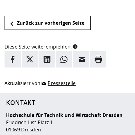
Zurück zur vorherigen Seite
Diese Seite weiterempfehlen:
INFORMATION
Facebook
X
LinkedIn
Whatsapp
E-Mail
Drucken
Hier stehen weitere Informationen und ein Link zur
Date
Aktualisiert von
Pressestelle
KONTAKT
Hochschule für Technik und Wirtschaft Dresden
Friedrich-List-Platz 1
01069 Dresden