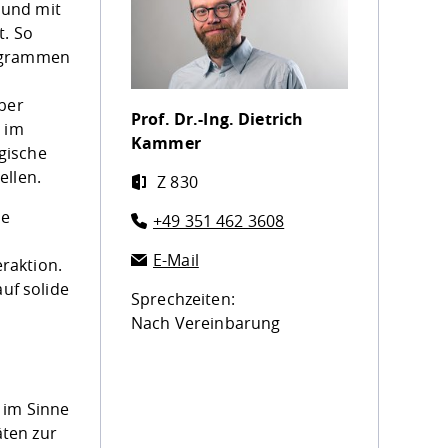
 und mit
t. So
iagrammen
̈ber
Prof. Dr.-Ing.
Dietrich
s im
Kammer
gische
ellen.
Z 830
he
+49 351 462 3608
E-Mail
raktion.
auf solide
Sprechzeiten:
Nach Vereinbarung
 im Sinne
̈ten zur