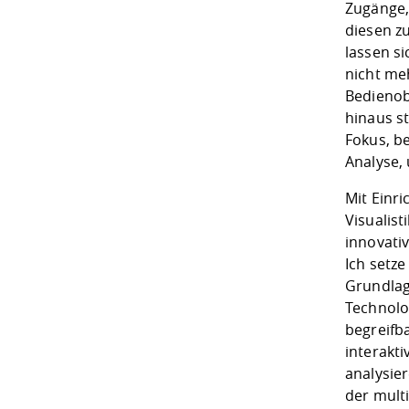
Zugänge
diesen zu
lassen s
nicht meh
Bedienobe
hinaus st
Fokus, b
Analyse,
Mit Einri
Visualis
innovati
Ich setze
Grundlage
Technolog
begreifba
interakt
analysier
der mult