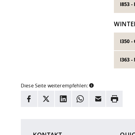
I853 -
WINTE
I350 
I363 
Diese Seite weiterempfehlen:
INFORMATION
Facebook
X
LinkedIn
Whatsapp
E-Mail
Drucken
Hier stehen weitere Informationen und ein Link z
KONTAKT
QUI