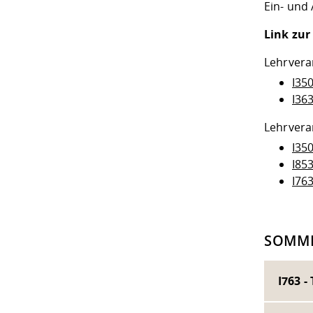
Ein- und
Link zur
Lehrvera
I35
I36
Lehrvera
I35
I853
I763
SOMME
I763 -