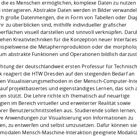
, die es Menschen ermöglichen, komplexe Daten zu nutzen
 interagieren. Abstrakte Daten werden in Bilder verwandel
ich große Datenmengen, die in Form von Tabellen oder D
r zu überblicken sind, mithilfe individueller grafischer
rflächen visuell darstellen und sinnvoll verknüpfen. Daru
ehen Kreativtechniken für die Konzeption neuer Interface
eispielsweise die Metaphernproduktion oder die morpholo
 um abstrakte Funktionen und Operationen bildlich darzust
chtung der deutschlandweit ersten Professur für Technisc
tik reagiert die HTW Dresden auf den steigenden Bedarf an
ven Visualisierungsmethoden in der Mensch-Computer-Inte
 auf projektbasiertes und eigenständiges Lernen, das sich 
n stützt. Die Lehre richte ich thematisch auf neuartige
ien im Bereich virtueller und erweiterter Realität sowie
rer Benutzerschnittstellen aus. Studierende sollen lernen,
ive Anwendungen zur Visualisierung von Informationen zu
en, zu entwerfen und selbst umzusetzen. Dafür können sie
imodalen Mensch-Maschine-Interaktion geeignete Modalita