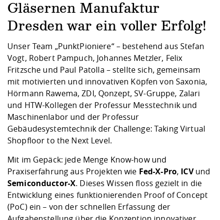
Kompetenz
Career Service
Angebote für
Gläsernen Manufaktur
Chancengleichhe
Informatik/Math
Unternehmen
Vorbereitung auf
Studien- und
Studieren in be
Forschungszent
FIS -
Prototyping und
Kontakt & Berat
Gremien und Ver
Studiengangentw
Formulare und 
Dresden war ein voller Erfolg!
Prüfungsordnun
Lebenslagen ode
Lehren, Forsche
Forschungsinfor
Kontakt und Anfahrt
Hochschulgesund
Landbau/Umwelt
Beschaffungsvor
Weiterbilden im 
Unser Team „PunktPioniere“ – bestehend aus Stefan
Checkliste zum S
Gründung und St
Vogt, Robert Pampuch, Johannes Metzler, Felix
Studienbegleitu
Beratungsangebo
Wissenschaftlich
Fritzsche und Paul Patolla – stellte sich, gemeinsam
Qualitätssicherung
Klimaschutz & Na
Maschinenbau
und Physik
Studentenwerk 
Formulare und 
mit motivierten und innovativen Köpfen von Saxonia,
Kooperationen u
Hörmann Rawema, ZDI, Qonzept, SV-Gruppe, Zalari
und HTW-Kollegen der
Professur Messtechnik und
Förderverein
Wirtschaftswisse
Digitales Lernen 
Angebote der Age
Internationale T
Maschinenlabor
und der
Professur
Arbeit
Gebäudesystemtechnik
der Challenge: Taking Virtual
Shopfloor to the Next Level.
Qualifizierungsa
Fremdsprachen
Mit im Gepäck: jede Menge Know-how und
Praxiserfahrung aus Projekten wie
Fed-X-Pro
,
ICV
und
Semiconductor-X
. Dieses Wissen floss gezielt in die
Jobs, Praktika, D
Entwicklung eines funktionierenden Proof of Concept
(PoC) ein – von der schnellen Erfassung der
Aufgabenstellung über die Konzeption innovativer