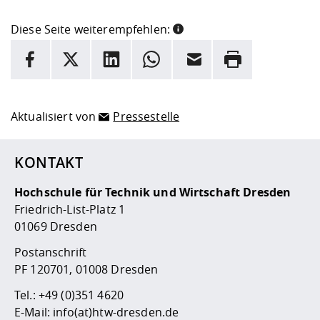
Diese Seite weiterempfehlen:
INFORMATION
Facebook
X
LinkedIn
Whatsapp
E-Mail
Drucken
Hier stehen weitere Informationen und ein Link zur
Date
Aktualisiert von
Pressestelle
KONTAKT
Hochschule für Technik und Wirtschaft Dresden
Friedrich-List-Platz 1
01069 Dresden
Postanschrift
PF 120701, 01008 Dresden
Tel.:
+49 (0)351 4620
E-Mail:
info(at)htw-dresden.de