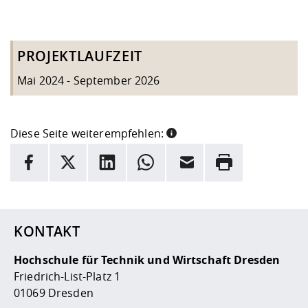
PROJEKTLAUFZEIT
Mai 2024 - September 2026
Diese Seite weiterempfehlen:
INFORMATION
Facebook
X
LinkedIn
Whatsapp
E-Mail
Drucken
Hier stehen weitere Informationen und ein Link zur
Date
KONTAKT
Hochschule für Technik und Wirtschaft Dresden
Friedrich-List-Platz 1
01069 Dresden